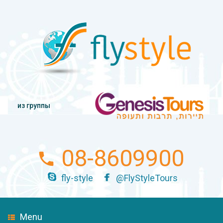
из группы
08-8609900
fly-style
@FlyStyleTours
Menu