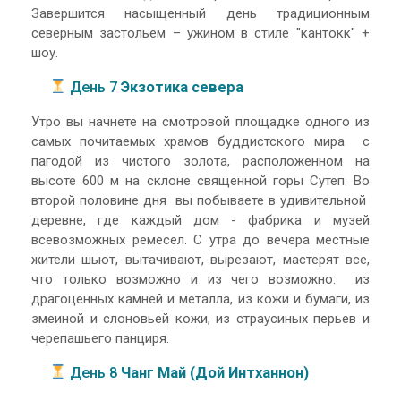
Завершится насыщенный день традиционным
северным застольем – ужином в стиле "кантокк" +
шоу.
День 7
Экзотика севера
Утро вы начнете на смотровой площадке одного из
самых почитаемых храмов буддистского мира с
пагодой из чистого золота, расположенном на
высоте 600 м на склоне священной горы Сутеп. Во
второй половине дня вы побываете в удивительной
деревне, где каждый дом - фабрика и музей
всевозможных ремесел. С утра до вечера местные
жители шьют, вытачивают, вырезают, мастерят все,
что только возможно и из чего возможно: из
драгоценных камней и металла, из кожи и бумаги, из
змеиной и слоновьей кожи, из страусиных перьев и
черепашьего панциря.
День 8
Чанг Май (Дой Интханнон)