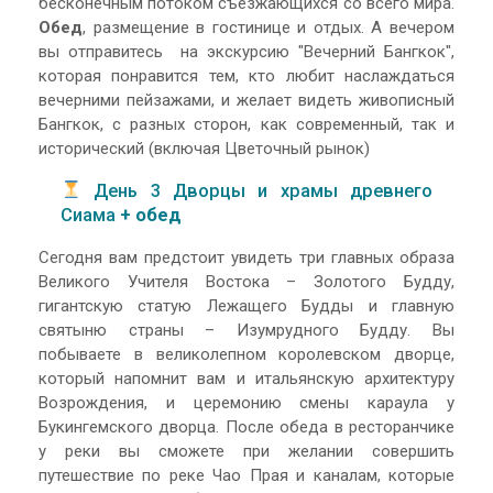
бесконечным потоком съезжающихся со всего мира.
Обед
, размещение в гостинице и отдых. А вечером
вы отправитесь на экскурсию "Вечерний Бангкок",
которая понравится тем, кто любит наслаждаться
вечерними пейзажами, и желает видеть живописный
Бангкок, с разных сторон, как современный, так и
исторический (включая Цветочный рынок)
День 3 Дворцы и храмы древнего
Сиама
+ обед
Сегодня вам предстоит увидеть три главных образа
Великого Учителя Востока – Золотого Будду,
гигантскую статую Лежащего Будды и главную
святыню страны – Изумрудного Будду. Вы
побываете в великолепном королевском дворце,
который напомнит вам и итальянскую архитектуру
Возрождения, и церемонию смены караула у
Букингемского дворца. После обеда в ресторанчике
у реки вы сможете при желании совершить
путешествие по реке Чао Прая и каналам, которые