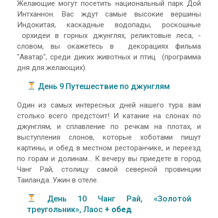
Желающие могут посетить национальный парк Дой
Интханнон. Вас ждут самые высокие вершины
Индокитая, каскадные водопады, роскошные
орхидеи в горных джунглях, реликтовые леса, -
словом, вы окажетесь в декорациях фильма
"Аватар", среди диких животных и птиц (программа
дня для желающих).
День 9 Путешествие по джунглям
Один из самых интересных дней нашего тура: вам
столько всего предстоит! И катание на слонах по
джунглям, и сплавление по речкам на плотах, и
выступления слонов, которые хоботами пишут
картины, и обед в местном ресторанчике, и переезд
по горам и долинам... К вечеру вы приедете в город
Чанг Рай, столицу самой северной провинции
Таиланда. Ужин в отеле.
День 10 Чанг Рай, «Золотой
треугольник», Лаос
+ обед