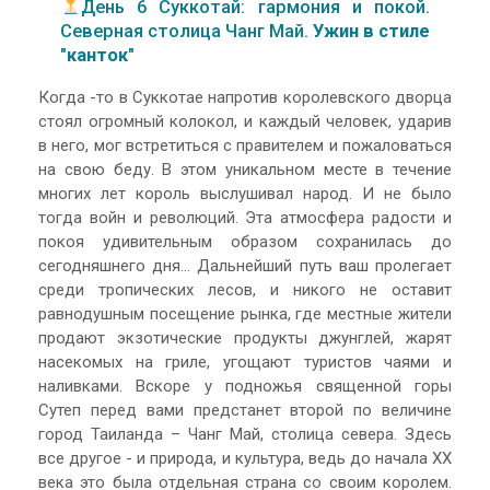
День 6 Суккотай: гармония и покой.
Северная столица Чанг Май.
Ужин в стиле
"канток"
Когда -то в Суккотае напротив королевского дворца
стоял огромный колокол, и каждый человек, ударив
в него, мог встретиться с правителем и пожаловаться
на свою беду. В этом уникальном месте в течение
многих лет король выслушивал народ. И не было
тогда войн и революций. Эта атмосфера радости и
покоя удивительным образом сохранилась до
сегодняшнего дня... Дальнейший путь ваш пролегает
среди тропических лесов, и никого не оставит
равнодушным посещение рынка, где местные жители
продают экзотические продукты джунглей, жарят
насекомых на гриле, угощают туристов чаями и
наливками. Вскоре у подножья священной горы
Сутеп перед вами предстанет второй по величине
город Таиланда – Чанг Май, столица севера. Здесь
все другое - и природа, и культура, ведь до начала XX
века это была отдельная страна со своим королем.