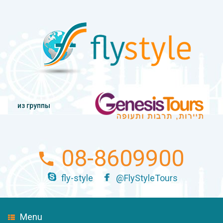
из группы
08-8609900
fly-style
@FlyStyleTours
Menu