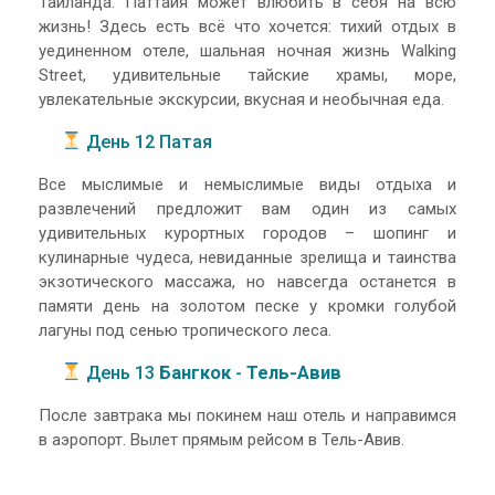
Таиланда. Паттайя может влюбить в себя на всю
жизнь! Здесь есть всё что хочется: тихий отдых в
уединенном отеле, шальная ночная жизнь Walking
Street, удивительные тайские храмы, море,
увлекательные экскурсии, вкусная и необычная еда.
День 12 Патая
Все мыслимые и немыслимые виды отдыха и
развлечений предложит вам один из самых
удивительных курортных городов – шопинг и
кулинарные чудеса, невиданные зрелища и таинства
экзотического массажа, но навсегда останется в
памяти день на золотом песке у кромки голубой
лагуны под сенью тропического леса.
День 13
Бангкок
-
Тель-Авив
После завтрака мы покинем наш отель и направимся
в аэропорт. Вылет прямым рейсом в Тель-Авив.