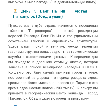
высокой в мире пагоде . ( За дополнительную плату).
День 5 Банг Па Ин – Аютая –
Питсанулок
(Обед и ужин)
Путешествие вглубь страны начнется с посещения
тайского "Петродворца" - летней резиденции
королей Таиланда Банг Па Ин, с его удивительным
сочетанием тайской и европейской архитектуры.
Здесь царят покой и величие, между зелеными
газонами струится вода, радуют глаз геометрические
клумбы с экзотическими цветами... К середине дня
вы приедете в древнюю столицу Аютаю, которая
занесена в список всемирного наследия ЮНЕСКО.
Когда-то это был самый крупный город в мире,
построенный из дерева - в период расцвета здесь
проживало более миллиона человек ( в Париже в это
время едва насчитывалось 200 тысяч). К вечеру вы
приедете в географический центр Таиланда – город
Питсанулок. Обед и ужин включены в программу.