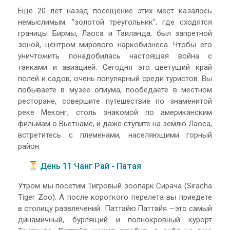
Еще 20 лет назад посещение этих мест казалось
немыслимым: "золотой треугольник", где сходятся
границы Бирмы, Лаоса и Таиланда, был запретной
зоной, центром мирового наркобизнеса. Чтобы его
уничтожить понадобилась настоящая война с
танками и авиацией. Сегодня это цветущий край
полей и садов, очень популярный среди туристов. Вы
побываете в музее опиума, пообедаете в местном
ресторане, совершите путешествие по знаменитой
реке Меконг, столь знакомой по американским
фильмам о Вьетнаме, и даже ступите на землю Лаоса,
встретитесь с племенами, населяющими горный
район.
День 11 Чанг Рай - Патая
Утром мы посетим Тигровый зоопарк Сирача (Siracha
Tiger Zoo). А после короткого перелета вы приедете
в столицу развлечений Паттайю.Паттайя —это самый
динамичный, бурлящий и полнокровный курорт