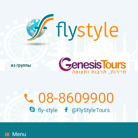
из группы
08-8609900
fly-style
@FlyStyleTours
Menu