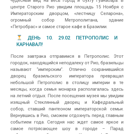
чудесный вид на весь город и бухту Гуанабара. В
центре Старого Рио увидим площадь 15 Ноября с
Императорским дворцом, «лестницу Селарона»,
огромный собор Метрополитана, здание
«Петробрас» и самое старое кафе в Бразилии.
ДЕНЬ 10. 29.02 ПЕТРОПОЛИС И
КАРНАВАЛ!
После завтрака отправимся в Петрополис. Этот
городок, находящийся неподалеку от Рио, бразильцы
называют "имперским". Отлично сохранившийся
дворец бразильского императора превращал
небольшой Петрополис в столицу империи в те
месяцы, когда семья монарха располагалась здесь
на летний отдых. После посещения музея мы увидим
изящный Стеклянный дворец и Кафедральный
собор, ставший пантеоном императорской семьи.
Вернувшись в Рио, сможем отдохнуть перед главным
событием года. Сегодня нас ждет самое яркое и
самое потрясающее шоу в городе – Парад