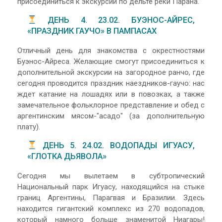
присоединиться к экскурсии по дельте реки Парана.
ДЕНЬ 4. 23.02. БУЭНОС-АЙРЕС,
«ПРАЗДНИК ГАУЧО» В ПАМПАСАХ
Отличный день для знакомства с окрестностями
Буэнос-Айреса. Желающие смогут присоединиться к
дополнительной экскурсии на загородное ранчо, где
сегодня проводится праздник наездников-гаучо: нас
ждет катание на лошадях или в повозках, а также
замечательное фольклорное представление и обед с
аргентинским мясом-"асадо" (за дополнительную
плату).
ДЕНЬ 5. 24.02. ВОДОПАДЫ ИГУАСУ,
«ГЛОТКА ДЬЯВОЛА»
Сегодня мы вылетаем в субтропический
Национальный парк Игуасу, находящийся на стыке
границ Аргентины, Парагвая и Бразилии. Здесь
находится гигантский комплекс из 270 водопадов,
который намного больше знаменитой Ниагары!