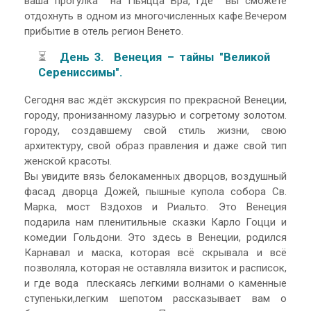
ваша прогулка на Пьяцца Бра, где вы сможете
отдохнуть в одном из многочисленных кафе.Вечером
прибытие в отель регион Венето.
⏳
День 3. Венеция – тайны "Великой
Серениссимы".
Сегодня вас ждёт экскурсия по прекрасной Венеции,
городу, пронизанному лазурью и согретому золотом.
городу, создавшему свой стиль жизни, свою
архитектуру, свой образ правления и даже свой тип
женской красоты.
Вы увидите вязь белокаменных дворцов, воздушный
фасад дворца Дожей, пышные купола собора Св.
Марка, мост Вздохов и Риальто. Это Венеция
подарила нам пленитильные сказки Карло Гоцци и
комедии Гольдони. Это здесь в Венеции, родился
Карнавал и маска, которая всё скрывала и всё
позволяла, которая не оставляла визиток и расписок,
и где вода плескаясь легкими волнами о каменные
ступеньки,легким шепотом рассказывает вам о