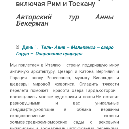
включая Рим и Тоскану
Авторский тур Анны
Бекерман
⏳
День 1.
Тель- Авив – Мальпенса –
озеро
Гарда – Очарование природы
Мы прилетаем в Италию – страну, подарившую миру
античную архитектуру, Цезаря и Катона, Вергилия и
Горация, эпоху Ренессанса, музыку Вивальди и
шедевры мировой живописи. Сгладить тяжести
перелета поможет красота озера Гарда,которой
восхищались многие художники и поэты.Не оставят
равнодушными и вас уникальные
ландшафты,уходящие в облака вершины
скал,живописные склоны
холмов,средиземноморские сады с вековыми
кипарисами и ароматными цитрусовыми деревьями.