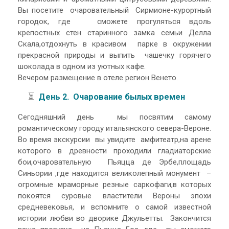
Вы посетите очаровательный Сирмионе-курортный
городок, где сможете прогуляться вдоль
крепостных стен старинного замка семьи Делла
Скала,отдохнуть в красивом парке в окружении
прекрасной природы и выпить чашечку горячего
шоколада в одном из уютных кафе.
Вечером размещение в отеле регион Венето.
⏳
День 2. Очарование былых времен
Сегодняшний день мы посвятим самому
романтическому городу итальянского севера-Вероне.
Во время экскурсии вы увидите амфитеатр,на арене
которого в древности проходили гладиаторские
бои,очаровательную Пьяцца де Эрбе,площадь
Синьории ,где находится великолепный монумент –
огромные мраморные резные саркофаги,в которых
покоятся суровые властители Вероны эпохи
средневековья, и вспомните о самой известной
истории любви во дворике Джульетты. Закончится