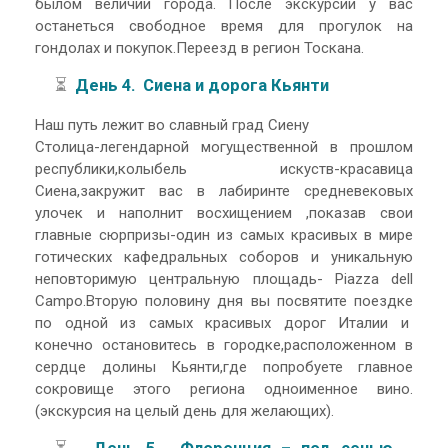
былом величии города. После экскурсии у вас
останеться свободное время для прогулок на
гондолах и покупок.Переезд в регион Тоскана.
⏳
День 4. Сиена и дорога Кьянти
Наш путь лежит во славный град Сиену
Столица-легендарной могущественной в прошлом
республики,колыбель искуств-красавица
Сиена,закружит вас в лабиринте средневековых
улочек и наполнит восхищением ,показав свои
главные сюрпризы-один из самых красивых в мире
готических кафедральных соборов и уникальную
неповторимую центральную площадь- Piazza dell
Campo.Вторую половину дня вы посвятите поездке
по одной из самых красивых дорог Италии и
конечно остановитесь в городке,расположенном в
сердце долины Кьянти,где попробуете главное
сокровище этого региона одноименное вино.
(экскурсия на целый день для желающих).