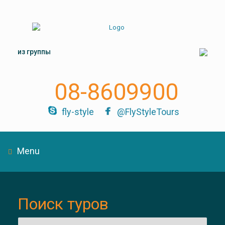
из группы
08-8609900
fly-style
@FlyStyleTours
Menu
Поиск туров