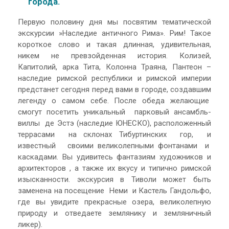
города.
Первую половину дня мы посвятим тематической
экскурсии »Наследие античного Рима». Рим! Такое
короткое слово и такая длинная, удивительная,
никем не превзойденная история. Колизей,
Капитолий, арка Тита, Колонна Траяна, Пантеон –
наследие римской республики и римской империи
предстанет сегодня перед вами в городе, создавшим
легенду о самом себе. После обеда желающие
смогут посетить уникальный парковый ансамбль-
виллы де Эстэ (наследие ЮНЕСКО), расположенный
террасами на склонах Тибуртинских гор, и
известный своими великолепными фонтанами и
каскадами. Вы удивитесь фантазиям художников и
архитекторов , а также их вкусу и типично римской
изысканности. экскурсия в Тиволи может быть
заменена на посещение Неми и Кастель Гандольфо,
где вы увидите прекрасные озера, великолепную
природу и отведаете землянику и земляничный
ликер).