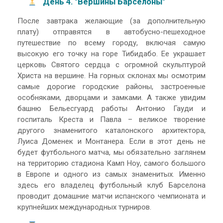
День 4. "Вершины Барселоны"
После завтрака желающие (за дополнительную
плату) отправятся в автобусно-пешеходное
путешествие по всему городу, включая самую
высокую его точку на горе Тибидабо. Ее украшает
церковь Святого сердца с огромной скульптурой
Христа на вершине. На горных склонах мы осмотрим
самые дорогие городские районы, застроенные
особняками, дворцами и замками. А также увидим
башню Бельесгуард работы Антонио Гауди и
госпиталь Креста и Павла – великое творение
другого знаменитого каталонского архитектора,
Луиса Доменек и Монтанера. Если в этот день не
будет футбольного матча, мы обязательно заглянем
на территорию стадиона Камп Ноу, самого большого
в Европе и одного из самых знаменитых. Именно
здесь его владелец футбольный клуб Барселона
проводит домашние матчи испанского чемпионата и
крупнейших международных турниров.