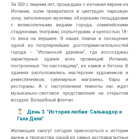
За 500 с лишним лет, прошедших с изгнания евреев из
Испании, холм превратился в цветущую парковую
зону, заполненную музеями, обзорными площадками
с великолепными видами города, олимпийскими
стадионами, театрами, скульптурами, и крепостью 18-
го века на вершине. В наших планах и посещение
одной из популярнейших достопримечательностей
города – "Испанской деревни", где воссозданы
характерные здания всех провинций Испании,
построенные "по-настоящему", из камня и бетона. В
зданиях расположились мастерские художников и
ремесленников, сувенирные магазины, бары и
рестораны. А с наступлением темноты нас ждет
музыкально-световое представление на открытом
воздухе: Волшебный фонтан.
День 3. "История любви: Сальвадор и
Гала Дали"
Желающие смогут сегодня прикоснуться к истории
жизни и творчества одной из самых экстравагантных