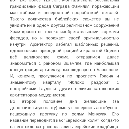
вот уже более 120 лет. Мы тщательно рассмотрим
грандиозный фасад Саграда Фамилия, поражающий
масштабами и невероятной проработкой деталей.
Такого количества библейских сюжетов вы не
увидите ни в одном другом религиозном сооружении!
Храм красив не только изобретательными формами
фасадов, но и поражает своей оригинальностью
изнутри. Архитектор избегал шаблонных решений,
вдохновляясь природной грацией и красотой. Оценив
всё великолепие храма, отправимся далее
знакомиться с районом Эшампле, где наибольшая
концентрация архитектурных шедевров в Барселоне.
И, конечно, прогуляемся по проспекту Грасия и
знаменитому кварталу "Яблоко раздора" с
постройками Гауди и других великих каталонских
архитекторов-модернистов.
Во второй половине дня желающие (за
дополнительную плату) смогут совершить автобусно-
пешеходную прогулку по холму Монжуик. Его
название переводится как "Еврейский холм": когда-то
на его склонах располагались еврейские кладбища.