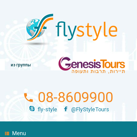
из группы
08-8609900
fly-style
@FlyStyleTours
Menu