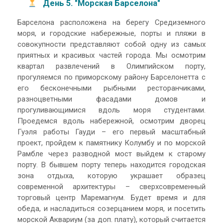
День 5. "Морская Барселона"
Барселона расположена на берегу Средиземного
моря, и городские набережные, порты и пляжи в
совокупности представляют собой одну из самых
приятных и красивых частей города. Мы осмотрим
квартал развлечений в Олимпийском порту,
прогуляемся по приморскому району Барселонетта с
его бесконечными рыбными ресторанчиками,
разноцветными фасадами домов и
прогуливающимися вдоль моря студентами.
Проедемся вдоль набережной, осмотрим дворец
Гуэля работы Гауди – его первый масштабный
проект, пройдем к памятнику Колумбу и по морской
Рамбле через разводной мост выйдем к старому
порту. В бывшем порту теперь находится городская
зона отдыха, которую украшает образец
современной архитектуры – сверхсовременный
торговый центр Маремагнум. Будет время и для
обеда, и насладиться созерцанием моря, и посетить
морской Аквариум (за доп. плату), который считается