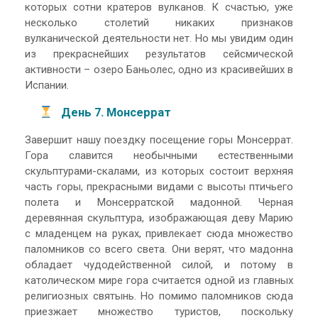
которых сотни кратеров вулканов. К счастью, уже
несколько столетий никаких признаков
вулканической деятельности нет. Но мы увидим один
из прекраснейших результатов сейсмической
активности – озеро Баньолес, одно из красивейших в
Испании.
День 7. Монсеррат
Завершит нашу поездку посещение горы Монсеррат.
Гора славится необычными естественными
скульптурами-скалами, из которых состоит верхняя
часть горы, прекрасными видами с высоты птичьего
полета и Монсерратской мадонной. Черная
деревянная скульптура, изображающая деву Марию
с младенцем на руках, привлекает сюда множество
паломников со всего света. Они верят, что мадонна
обладает чудодейственной силой, и потому в
католическом мире гора считается одной из главных
религиозных святынь. Но помимо паломников сюда
приезжает множество туристов, поскольку