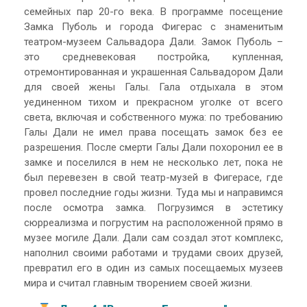
семейных пар 20-го века. В программе посещение
Замка Пуболь и города Фигерас с знаменитым
театром-музеем Сальвадора Дали. Замок Пуболь –
это средневековая постройка, купленная,
отремонтированная и украшенная Сальвадором Дали
для своей жены Галы. Гала отдыхала в этом
уединенном тихом и прекрасном уголке от всего
света, включая и собственного мужа: по требованию
Галы Дали не имел права посещать замок без ее
разрешения. После смерти Галы Дали похоронил ее в
замке и поселился в нем не несколько лет, пока не
был перевезен в свой театр-музей в Фигерасе, где
провел последние годы жизни. Туда мы и направимся
после осмотра замка. Погрузимся в эстетику
сюрреализма и погрустим на расположенной прямо в
музее могиле Дали. Дали сам создал этот комплекс,
наполнил своими работами и трудами своих друзей,
превратил его в один из самых посещаемых музеев
мира и считал главным творением своей жизни.