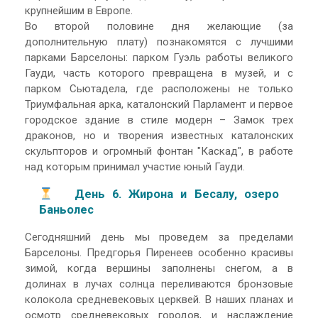
крупнейшим в Европе.
Во второй половине дня желающие (за
дополнительную плату) познакомятся с лучшими
парками Барселоны: парком Гуэль работы великого
Гауди, часть которого превращена в музей, и с
парком Сьютадела, где расположены не только
Триумфальная арка, каталонский Парламент и первое
городское здание в стиле модерн – Замок трех
драконов, но и творения известных каталонских
скульпторов и огромный фонтан "Каскад", в работе
над которым принимал участие юный Гауди.
День 6. Жирона
и Бесалу, озеро
Баньолес
Сегодняшний день мы проведем за пределами
Барселоны. Предгорья Пиренеев особенно красивы
зимой, когда вершины заполнены снегом, а в
долинах в лучах солнца переливаются бронзовые
колокола средневековых церквей. В наших планах и
осмотр средневековых городов, и наслаждение