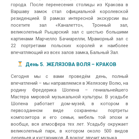
города. После перенесения столицы из Кракова в
Варшаву замок стал официальной королевской
резиденцией. В рамках интересной экскурсии вы
посетите зал «Каналетто», Тронный зал,
великолепный Рыцарский зал с шестью большими
картинами Марчелло Бачиарелли, Мраморный зал с
22 портретами польских королей и наиболее
впечатляющий из всех залов замка, Бальный Зал.
День 5. ЖЕЛЯЗОВА ВОЛЯ – КРАКОВ
Сегодня мы с вами проведём день, полный
впечатлений – мы направляемся в Желязову Волю, на
родину Фредерика Шопена – гениальнейшего
Мастера мировой музыкальной культуры. В усадьбе
Шопена работает дом-музей, в котором в
первозданном виде сохранены портреты
композитора и его семьи, мебель той эпохи и
вообще, вся атмосфера тех лет. Усадьбу окружает
великолепный парк, в котором около 500 видов
деревьев и кустарников. А вокруг звучит музыка…