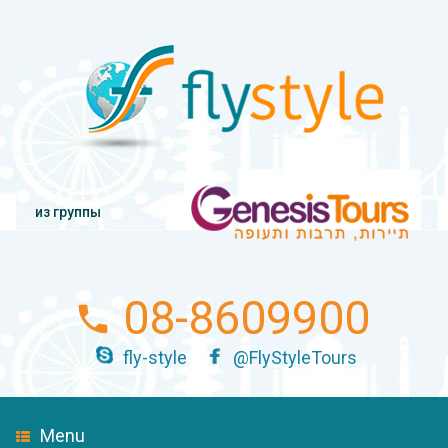
из группы
08-8609900
fly-style
@FlyStyleTours
Menu