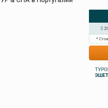
Р & СПА в Португалии
20
* Сто
ТУРО
ЭШЕТ