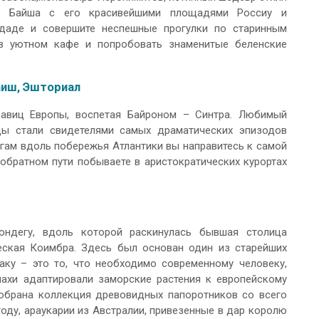
йон Байша с его красивейшими площадями Россиу и
рдаде и совершите неспешные прогулки по старинным
 в уютном кафе и попробовать знаменитые беленские
аиш, Эшториал
савиц Европы, воспетая Байроном – Синтра. Любимый
цы стали свидетелями самых драматических эпизодов
гам вдоль побережья Атлантики вы направитесь к самой
обратном пути побываете в аристократических курортах
ндегу, вдоль которой раскинулась бывшая столица
еская Коимбра. Здесь был основан один из старейших
аку – это то, что необходимо современному человеку,
нахи адаптировали заморские растения к европейскому
собрана коллекция древовидных папоротников со всего
году, араукарии из Австралии, привезенные в дар королю