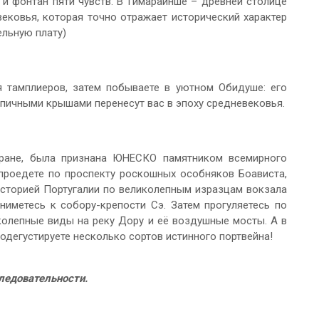
 и фонтан пяти чувств. В Гимарайнше – древней столице
ековья, которая точно отражает исторический характер
ельную плату)
 тамплиеров, затем побываете в уютном Обидуше: его
епичными крышами перенесут вас в эпоху средневековья.
стране, была признана ЮНЕСКО памятником всемирного
 проедете по проспекту роскошных особняков Боависта,
 историей Португалии по великолепным изразцам вокзала
иметесь к собору-крепости Сэ. Затем прогуляетесь по
олепные виды на реку Дору и её воздушные мосты. А в
дегустируете несколько сортов истинного портвейна!
следовательности.