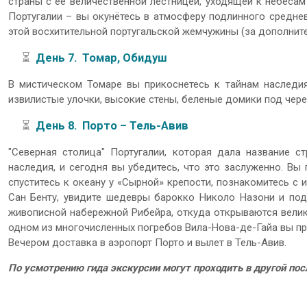
страны с ее величественной лестницей, уходящей к небесам
Португалии – вы окунётесь в атмосферу подлинного среднев
этой восхитительной португальской жемчужины (за дополнит
⏳
День 7. Томар, Обидуш
В мистическом Томаре вы прикоснетесь к тайнам наследия
извилистые улочки, высокие стены, беленые домики под чер
⏳
День 8. Порто – Тель-Авив
"Северная столица" Португалии, которая дала название 
наследия, и сегодня вы убедитесь, что это заслуженно. Вы
спуститесь к океану у «Сырной» крепости, познакомитесь с
Сан Бенту, увидите шедевры барокко Николо Назони и подн
живописной набережной Рибейра, откуда открываются велик
одном из многочисленных погребов Вила-Нова-де-Гайа вы про
Вечером доставка в аэропорт Порто и вылет в Тель-Авив.
По усмотрению гида экскурсии могут проходить в другой по