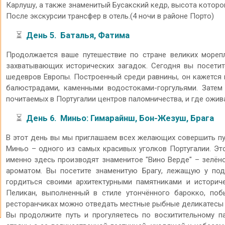
Карлушу, а также знаменитый Бусакский кедр, высота которог
После экскурсии трансфер в отель.(4 ночи в районе Порто)
⏳
День 5. Баталья, Фатимa
Продолжается ваше путешествие по стране великих морепл
захватывающих исторических загадок. Сегодня вы посетит
шедевров Европы. Построенный среди равнины, он кажется 
балюстрадами, каменными водостоками-горгульями. Зате
почитаемых в Португалии центров паломничества, и где ожи
⏳
День 6. Миньо: Гимарайнш, Бон-Жезуш, Брага
В этот день вы мы приглашаем всех желающих совершить пу
Миньо – одного из самых красивых уголков Португалии. Это
именно здесь производят знаменитое "Вино Верде" – зелён
ароматом. Вы посетите знаменитую Брагу, лежащую у под
гордиться своими архитектурными памятниками и историч
Пеликан, выполненный в стиле утончённого барокко, поб
ресторанчиках можно отведать местные рыбные деликатесы 
Вы продолжите путь и прогуляетесь по восхитительному п