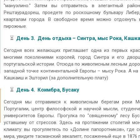
"мануэлино." Затем вы отправитесь в элегантный ра
Рештаурадореш, проедете по роскошному бульвару Либе
кварталам города. В свободное время можно отдохнуть
пирожные.
⏳
День 3. День отдыха – Синтра, мыс Рока, Кашк
Сегодня всех желающих приглашает одна из первых кра
многими поколениями королей, город Синтра и его двор
португальской истории. Отсюда по живописным лесным доро
западной точке континентальной Европы – мысу Рока. А на 
Кашкаиш и Эшторил (за дополнительную плату)
⏳
День 4. Коимбра, Бусаку
Сегодня мы отправимся к живописным берегам реки Мо
Португалии, центр философской и научной мысли, студенч
университетов Европы. Прогулка по "священному" лесу Бус
уставшему от стрессов. Здесь на протяжении столетий мо
климату: вы прогуляетесь по «Долине папоротников», где 
мира, увидите тасманский эвкалипт, посаженный еще в 1876 