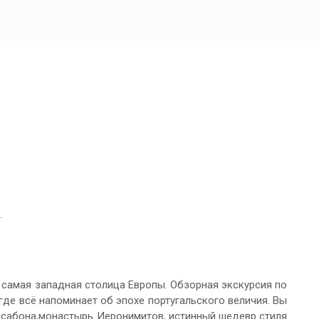
.
 самая западная столица Европы. Обзорная экскурсия по
где всё напоминает об эпохе португальского величия. Вы
ссабона,монастырь Иеронимитов, истинный шедевр стиля