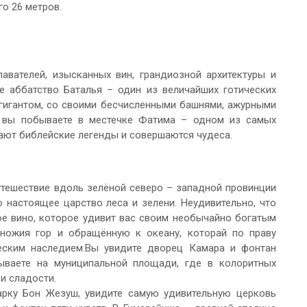
о 26 метров.
авателей, изысканных вин, грандиозной архитектуры и
е аббатство Баталья – один из величайших готических
гигантом, со своими бесчисленными башнями, ажурными
м вы побываете в местечке Фатима – одном из самых
вают библейские легенды и совершаются чудеса.
тешествие вдоль зелёной северо – западной провинции
 настоящее царство леса и зелени. Неудивительно, что
ое вино, которое удивит вас своим необычайно богатым
ножия гор и обращённую к океану, которай по праву
еским наследием.Вы увидите дворец Камара и фонтан
ываете на муниципальной площади, где в колоритных
и сладости.
арку Бон Жезуш, увидите самую удивительную церковь