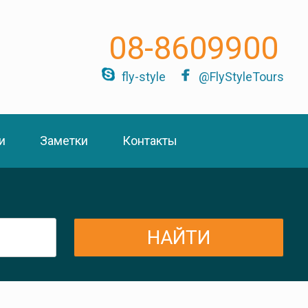
08-8609900
fly-style
@FlyStyleTours
и
Заметки
Контакты