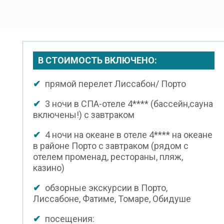
В СТОИМОСТЬ ВКЛЮЧЕНО:
✔
прямой перелет Лиссабон/ Порто
✔
3 ночи в СПА-отеле 4**** (бассейн,сауна
включены!) с завтраком
✔
4 ночи на океане в отеле 4**** на океане
в районе Порто с завтраком (рядом с
отелем променад, рестораны, пляж,
казино)
✔
обзорные экскурсии в Порто,
Лиссабоне, Фатиме, Томаре, Обидуше
✔
посещения: