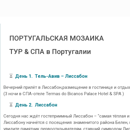
ПОРТУГАЛЬСКАЯ МОЗАИКА
ТУР & СПА в Португалии
⏳
День 1. Тель-Авив – Лиссабон
Вечерний прилёт в Лиссабон,размещение в гостинице и отдых
(3 ночи в СПА-отеле Termas do Bicanos Palace Hotel & SPA )
⏳
День 2. Лиссабон
Сегодня нас ждёт гостеприимный Лиссабон – "самая тёплая и
Лиссабону начнётся с посещения знаменитого района Белен, 
увидите памятник первооткрывателям, ставший символом Ли