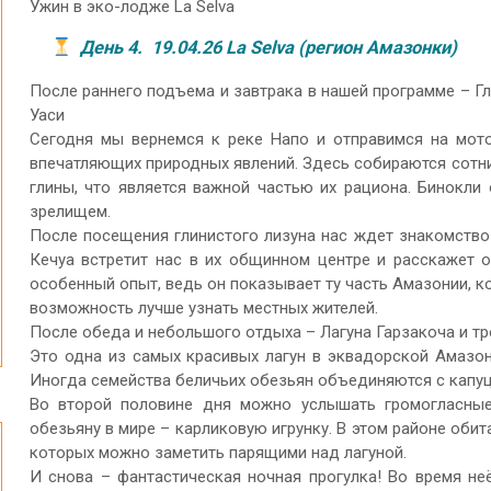
Ужин в эко-лодже La Selva
День 4. 19.04.26 La Selva (регион Амазонки)
После раннего подъема и завтрака в нашей программе – Гл
Уаси
Сегодня мы вернемся к реке Напо и отправимся на мото
впечатляющих природных явлений. Здесь собираются сотни
глины, что является важной частью их рациона. Бинокли
зрелищем.
После посещения глинистого лизуна нас ждет знакомство
Кечуа встретит нас в их общинном центре и расскажет 
особенный опыт, ведь он показывает ту часть Амазонии, к
возможность лучше узнать местных жителей.
После обеда и небольшого отдыха – Лагуна Гарзакоча и т
Это одна из самых красивых лагун в эквадорской Амазон
Иногда семейства беличьих обезьян объединяются с капуц
Во второй половине дня можно услышать громогласные
обезьяну в мире – карликовую игрунку. В этом районе обит
которых можно заметить парящими над лагуной.
И снова – фантастическая ночная прогулка! Во время н