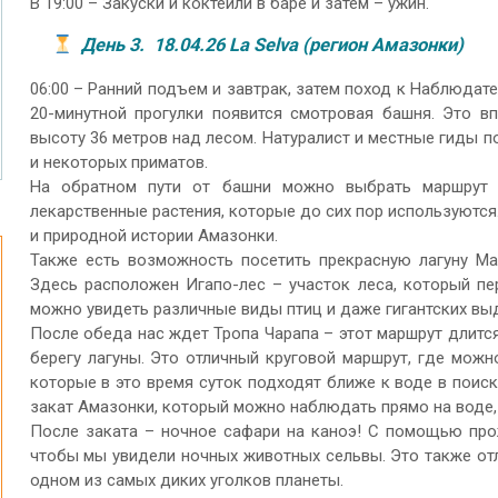
В 19:00 – Закуски и коктейли в баре и затем – ужин.
День 3. 18.04.26 La Selva (регион Амазонки)
06:00 – Ранний подъем и завтрак, затем поход к Наблюдат
20-минутной прогулки появится смотровая башня. Это в
высоту 36 метров над лесом. Натуралист и местные гиды п
и некоторых приматов.
На обратном пути от башни можно выбрать маршрут 
лекарственные растения, которые до сих пор используются
и природной истории Амазонки.
Также есть возможность посетить прекрасную лагуну Ман
Здесь расположен Игапо-лес – участок леса, который пе
можно увидеть различные виды птиц и даже гигантских вы
После обеда нас ждет Тропа Чарапа – этот маршрут длится
берегу лагуны. Это отличный круговой маршрут, где можн
которые в это время суток подходят ближе к воде в поис
закат Амазонки, который можно наблюдать прямо на воде, 
После заката – ночное сафари на каноэ! С помощью прож
чтобы мы увидели ночных животных сельвы. Это также о
одном из самых диких уголков планеты.