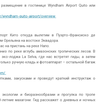
размещение в гостинице Wyndham Airport Quito или
/wyndham-quito-airport/overview
порт Кито откуда вылетим в Пуэрто-Франсиско де
ии Орельяна на востоке Эквадора.
с на пристань на реке Напо.
из по реке вглубь амазонских тропических лесов. В
эко-лоджа La Selva, где нас встретят гиды, а затем
 только ручную кладь и фотоаппарат – остальной багаж
com/
тками, закусками и проведут краткий инструктаж о
 экологии и биоразнообразии и прогулка по тропе
-летние махагони. Гид расскажет о дневных и ночных