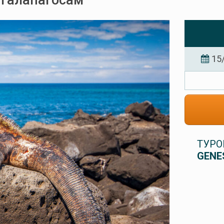
 Галапагосам
15
ТУРО
GENE