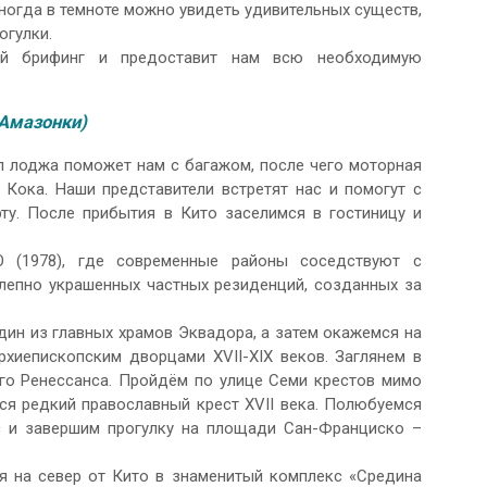
ногда в темноте можно увидеть удивительных существ,
огулки.
ий брифинг и предоставит нам всю необходимую
н Амазонки)
ал лоджа поможет нам с багажом, после чего моторная
 Кока. Наши представители встретят нас и помогут с
ту. После прибытия в Кито заселимся в гостиницу и
 (1978), где современные районы соседствуют с
лепно украшенных частных резиденций, созданных за
ин из главных храмов Эквадора, а затем окажемся на
хиепископским дворцами XVII-XIX веков. Заглянем в
го Ренессанса. Пройдём по улице Семи крестов мимо
тся редкий православный крест XVII века. Полюбуемся
 и завершим прогулку на площади Сан-Франциско –
 на север от Кито в знаменитый комплекс «Средина