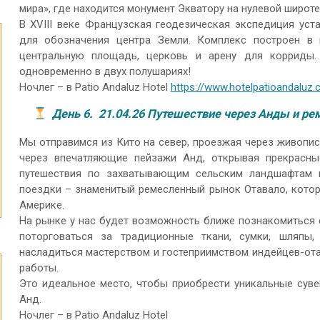
мира», где находится монумент Экватору на нулевой широте (
В XVIII веке Французская геодезическая экспедиция уст
для обозначения центра Земли. Комплекс построен в
центральную площадь, церковь и арену для корриды.
одновременно в двух полушариях!
Ночлег – в Patio Andaluz Hotel
https://www.hotelpatioandaluz
День 6. 21.04.26 Путешествие через Анды и р
Мы отправимся из Кито на север, проезжая через живопи
через впечатляющие пейзажи Анд, открывая прекрасн
путешествия по захватывающим сельским ландшафтам 
поездки – знаменитый ремесленный рынок Отавало, кото
Америке.
На рынке у нас будет возможность ближе познакомиться 
поторговаться за традиционные ткани, сумки, шляпы
насладиться мастерством и гостеприимством индейцев-от
работы.
Это идеальное место, чтобы приобрести уникальные суве
Анд.
Ночлег – в Patio Andaluz Hotel