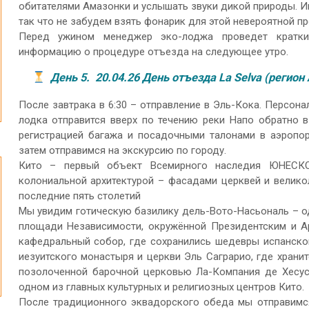
обитателями Амазонки и услышать звуки дикой природы. И
так что не забудем взять фонарик для этой невероятной пр
Перед ужином менеджер эко-лоджа проведет кратк
информацию о процедуре отъезда на следующее утро.
День 5. 20.04.26 День отъезда La Selva (регио
После завтрака в 6:30 – отправление в Эль-Кока. Персон
лодка отправится вверх по течению реки Напо обратно в
регистрацией багажа и посадочными талонами в аэропор
затем отправимся на экскурсию по городу.
Кито – первый объект Всемирного наследия ЮНЕСКО
колониальной архитектурой – фасадами церквей и велико
последние пять столетий
Мы увидим готическую базилику дель-Вото-Насьональ – од
площади Независимости, окружённой Президентским и Ар
кафедральный собор, где сохранились шедевры испанско
иезуитского монастыря и церкви Эль Саграрио, где храни
позолоченной барочной церковью Ла-Компания де Хесус
одном из главных культурных и религиозных центров Кито.
После традиционного эквадорского обеда мы отправимся