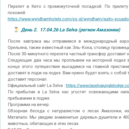
Перелет в Кито с промежуточной посадкой. По прилету 
похожей.
https://www.wyndhamhotels.com/es-xl/wyndham/quito-ecuador
День 2. 17.04.26 La Selva (регион Амазонки)
После завтрака мы отправимся в международный аэро
Орельяна, также известный как Эль-Кока, столицу провинц
После 30-минутного перелета частный трансфер доставит на
Следующие два часа мы проплывем на моторной лодке вн
конце этого путешествия высадимся на главной пристани 
доставят в лодж на лодке. Вам нужно будет взять с собой
доставит персонал.
Официальный сайт La Selva :
https://www.laselvajunglelodge.
По прибытии в La Selva нас угостят освежающими напи
пребывании в лодже.
Программа на вечер:
Обзорная беседа с натуралистом о лесах Амазонки, их
Матапало. Мы увидим знаменитые деревья-душители и 400
животных, обитающих в этих лесах.