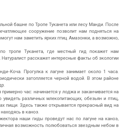
ельной башне по Тропе Туканета или лесу Манди. После
печатляющее сооружение позволит нам подняться на
омогут нам заметить ярких птиц Амазонки, а возможно,
по тропе Туканета, где местный гид покажет нам
. Натуралист расскажет интересные факты об экологии
ди-Коча. Прогулка к лагуне занимает около 1 часа.
риодически затопляется черной водой. В этом районе
др.
 примерно час: начинается у лоджа и заканчивается на
о увидеть различных млекопитающих, обезьян и птиц,
ках пищи. Здесь также открывается прекрасный вид на
находясь в каноэ.
ектора наши гиды проведут нас по лагуне на каноэ,
тличная возможность полюбоваться звездным небом в