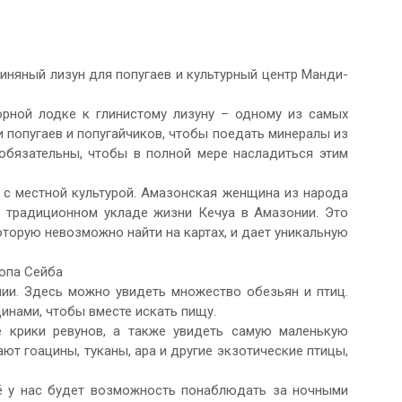
иняный лизун для попугаев и культурный центр Манди-
рной лодке к глинистому лизуну – одному из самых
 попугаев и попугайчиков, чтобы поедать минералы из
 обязательны, чтобы в полной мере насладиться этим
 с местной культурой. Амазонская женщина из народа
о традиционном укладе жизни Кечуа в Амазонии. Это
оторую невозможно найти на картах, и дает уникальную
ропа Сейба
ии. Здесь можно увидеть множество обезьян и птиц.
инами, чтобы вместе искать пищу.
 крики ревунов, а также увидеть самую маленькую
ают гоацины, туканы, ара и другие экзотические птицы,
её у нас будет возможность понаблюдать за ночными