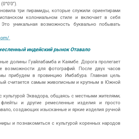
0°0’0”).
ановила три пирамиды, которые служили ориентирами
 испанском колониальном стиле и включает в себя
 Это уникальная возможность буквально побывать
.com/
емесленный индейский рынок Отавало
сные долины Гуайлабамба и Каямбе. Дорога пролегает
ые возможности для фотографий. После двух часов
мы прибудем в провинцию Имбабура. Главная цель
рый считается самым живописным и крупным в Южной
с культурой Эквадора, общаясь с местными жителями;
, флейты и другие ремесленные изделия и просто
авало, создающих изысканные и яркие изделия ручной
ниры и познакомиться с культурой коренных народов