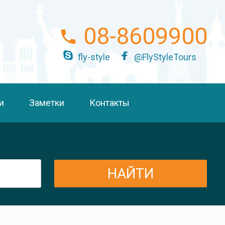
08-8609900
fly-style
@FlyStyleTours
и
Заметки
Контакты