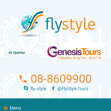
из группы
08-8609900
fly-style
@FlyStyleTours
Menu