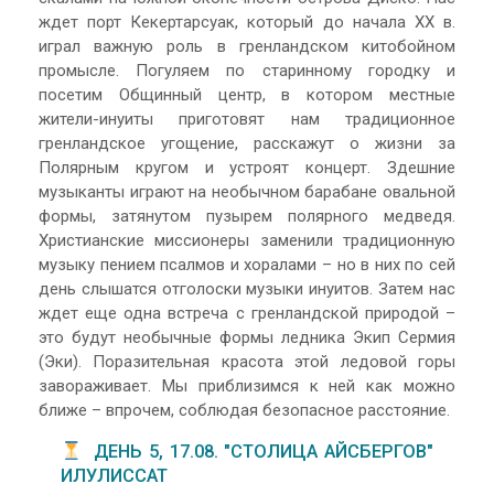
ждет порт Кекертарсуак, который до начала XX в.
играл важную роль в гренландском китобойном
промысле. Погуляем по старинному городку и
посетим Общинный центр, в котором местные
жители-инуиты приготовят нам традиционное
гренландское угощение, расскажут о жизни за
Полярным кругом и устроят концерт. Здешние
музыканты играют на необычном барабане овальной
формы, затянутом пузырем полярного медведя.
Христианские миссионеры заменили традиционную
музыку пением псалмов и хоралами – но в них по сей
день слышатся отголоски музыки инуитов. Затем нас
ждет еще одна встреча с гренландской природой –
это будут необычные формы ледника Экип Сермия
(Эки). Поразительная красота этой ледовой горы
завораживает. Мы приблизимся к ней как можно
ближе – впрочем, соблюдая безопасное расстояние.
ДЕНЬ 5, 17.08. "СТОЛИЦА АЙСБЕРГОВ"
ИЛУЛИССАТ