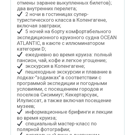
отмены заранее выкупленных билетов);
два внутренних перелета;
2 ночи в гостиницах супер-
туристического класса в Копенгагене,
включая завтраки;
5 ночей на борту комфортабельного
экспедиционного круизного судна OCEAN
ATLANTIC, в каюте с иллюминатором
категории D;
ежедневно во время круиза: полный
пансион, чай, кофе и легкое угощение;
экскурсия в Копенгагене;
пешеходные экскурсии и плавание в
лодках-"зодиаках" в соответствии с
программой экспедиции и погодными
условиями, с посещением городов и
поселков Сисимиут; Кекертарсуак,
Илулиссат, а также включая посещение
музеев;
информационные брифинги и лекции
во время круиза;
специальный мастер-класс по
полярной фотографии;