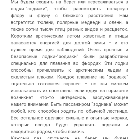
Мы будем сходить на берег или пересаживаться в
лодки-"зодиаки", чтобы рассмотреть полярную
флору и фауну с близкого расстояния. Нам
встретятся тюлени, полярные медведи и олени, а
также сотни тысяч птиц разных видов и расцветок.
Коротким арктическим летом животные и птицы
запасаются энергией для долгой зимы – и это
лучшее время для наблюдений. Очень прочные и
безопасные лодки-"зодиаки" были разработаны
специально для плавания во фьордах. Эти лодки
способны причаливать к арктическим льдам и
скалистым пляжам. Каждое плавание на "зодиаке"
тщательно готовится заранее – но мы сможем
использовать их спонтанно, если вдруг на горизонте
возникнет что-то интересное, заслуживающее
нашего внимания. Быть пассажиром "зодиака" может
любой, кто способен ходить по обычной лестнице.
Все остальное сделают сильные и опытные моряки,
которые всегда будут управлять лодками и
находиться рядом, чтобы помочь.
Каждый раз, спускаясь на берег, мы будем