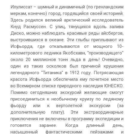
Илулиссат – шумный и динамичный (по гренландским
меркам, конечно) город, гордящийся своей историей.
Здесь родился великий арктический исследователь
Кнуд Расмуссен. С улиц, тянущихся вдоль залива
Диско, можно наблюдать красивые ряды айсбергов,
выстроившихся в океане. Эти глыбы приплывают из
Исфьорда, где откалываются от мощного 10-
километрового ледника Якобсхавн, "производящего"
около 20 миллионов тонн льда в день! Очевидно,
один из таких осколков был причиной крушения
легендарного "Титаника" в 1912 году. Потрясающая
красота Исфьорда обеспечила ему почетное место
во Всемирном списке природного наследия ЮНЕСКО.
Помимо сегодняшних экскурсий желающие смогут
присоединиться к необычному круизу по ледяному
фьорду или к вертолетной экскурсии (за
дополнительную плату). Эти экстраординарные
приключения не включены в программу экспедиции и
готовятся заранее. Когда длинный день,
насыщенный фантастическими пейзажами и