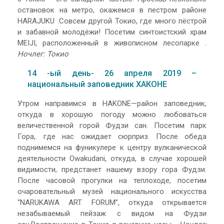
остановок на метро, окажемся в пестром районе
HARAJUKU .Совсем другой Токио, где много пёстрой
и забавной молодёжи! Посетим синтоистский храм
MEIJI, расположенный в живописном лесопарке .
Ночлег: Токио
14 -ый день- 26 апреля 2019 –
национальный заповедник ХАКОНЕ
Утром направимся в HAKONE—район заповедник,
откуда в хорошую погоду можно любоваться
величественной горой Фудзи сан. Посетим парк
Гора,. где нас ожидает сюрприз. После обеда
поднимемся на фуникулере к центру вулканической
деятельности Owakudani, откуда, в случае хорошей
видимости, предстанет нашему взору гора Фудзи.
После часовой прогулки на теплоходе, посетим
очаровательный музей национального искусства
“NARUKAWA ART FORUM”, откуда открывается
незабываемый пейзаж с видом на Фудзи