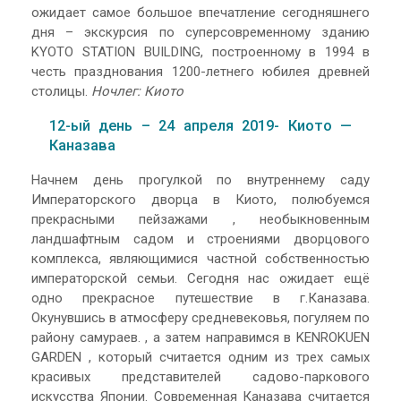
ожидает самое большое впечатление сегодняшнего
дня – экскурсия по суперсовременному зданию
KYOTO STATION BUILDING, построенному в 1994 в
честь празднования 1200-летнего юбилея древней
столицы.
Ночлег: Киото
12-ый день – 24 апреля 2019- Киото —
Каназава
Начнем день прогулкой по внутреннему саду
Императорского дворца в Киото, полюбуемся
прекрасными пейзажами , необыкновенным
ландшафтным садом и строениями дворцового
комплекса, являющимися частной собственностью
императорской семьи. Сегодня нас ожидает ещё
одно прекрасное путешествие в г.Каназава.
Окунувшись в атмосферу средневековья, погуляем по
району самураев. , а затем направимся в KENROKUEN
GARDEN , который считается одним из трех самых
красивых представителей садово-паркового
искусства Японии. Современная Каназава считается