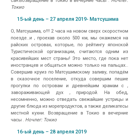
сан.Возвращение в Токио в вечерние часы .
Ночлег:
Токио
15-ый день – 27 апреля 2019- Матсушима
О, Матсушима, о!!! 2 часа на новом сверх скоростном
поезде…и , проехав около 500 км, мы окажемся на
райских островах, которые, по рейтингу японской
Туристической организации, считаются одним из
красивейших мест страны! Это место, где пока нет
иностранцев и общаться можно только на пальцах…
Совершив круиз по Матсушимскому заливу, попадём
в сказочное поселение, откуда совершим пешие
прогулки по островам и древнейшим храмам с ,
завораживающей дух , природой. На обед,
несомненно, можно отведать свежайшие устрицы и
другие блюда из морепродуктов, а также деликатесы
местной кухни. Возвращение в Токио в вечерние
часы .
Ночлег: Токио
16-ый день – 28 апреля 2019