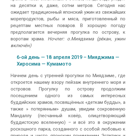
на десятки и, даже, сотни метров. Сегодня нас
ожидает традиционный японский ужин из свежайших
морепродуктов, рыбы и мяса, приготовленный по
рецептам местных поваров. В хорошую погоду
предполагается вечерняя прогулка по острову, к
воротам храма.
Ночлег: о.Миядзима (рёкан, ужин
включён)
6-ой день — 18 апреля 2019 – Мияджима —
Хиросима — Кумамото
Начнем день с утренней прогулки по Миядзиме., где
откроется нашему взору пейзаж внутреннего моря и
островов. Прогулку по острову продолжим
посещением одного из самых интересных
буддийских храмов, посвящённых «деткам будды», а
также » потерянным» душам, увидим сокровенную
Мандаллу (песчанный ковёр, олицетворяющий
буддистскую вселенную) – и всё это в окружении
роскошного парка, созданного с особой любовью к
природе и чисто японским пониманием Эстетики и