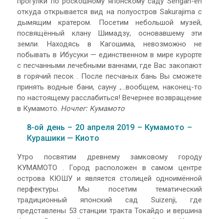
прогулки по роскошному японскому саду Sengan-en
откуда открывается вид на полуостров Sakurajima с
дымящим кратером. Посетим небольшой музей,
посвящённый клану Шимадзу, основавшему эти
земли. Находясь в Кагошима, невозможно не
побывать в Ибусуки — единственном в мире курорте
с песчанными лечебными ваннами, где Вас закопают
в горячий песок . После песчаных бань Вы сможете
принять водные бани, сауну ,…вообщем, наконец-то
по настоящему расслабиться! Вечернее возвращение
в Кумамото.
Ночлег: Кумамото
8-ой день – 20 апреля 2019 – Кумамото –
Курашики — Киото
Утро посвятим древнему замковому городу
КУМАМОТО . Город расположен в самом центре
острова КЮШУ и является столицей одноимённой
перфектуры. Мы посетим тематический
традиционный японский сад Suizenji, где
представлены 53 станции тракта Токайдо и вершина