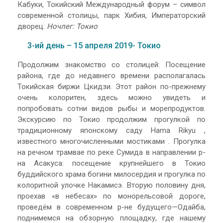
Кабуки, Токийский Международный форум – символ
современной столицы, парк Хибия, Императорский
дворец.
Ночлег: Токио
3-ий день – 15 апреля 2019- Токио
Продолжим знакомство со столицей: Посещение
района, где до недавнего времени располагалась
Токийская биржи Цкидзи. Этот район по-прежнему
очень колоритен, здесь можно увидеть и
попробовать сотни видов рыбы и морепродуктов.
Экскурсию по Токио продолжим прогулкой по
традиционному японскому саду Hama Rikyu ,
известного многочисленными мостиками . Прогулка
на речном трамвае по реке Сумида в направлении р-
на Асакуса: посещение крупнейшего в Токио
буддийского храма богини милосердия и прогулка по
колоритной улочке Накамисэ. Вторую половину дня,
проехав «в небесах» по монорельсовой дороге,
проведём в современном р-не будущего—Одайба,
поднимемся на обзорную площадку, где нашему