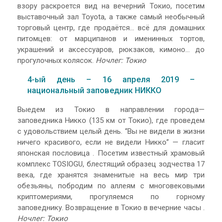
взору раскроется вид на вечерний Токио, посетим
выставочный зал Toyota, а также самый необычный
торговый центр, где продаётся… всё для домашних
питомцев: от марципанов и именинных тортов,
украшений и аксессуаров, рюкзаков, кимоно… до
прогулочных колясок.
Ночлег: Токио
4-ый день – 16 апреля 2019 –
национальный заповедник НИККО
Выедем из Токио в направлении города—
заповедника Никко (135 км от Токио), где проведем
с удовольствием целый день. “Вы не видели в жизни
ничего красивого, если не видели Никко” — гласит
японская пословица . Посетим известный храмовый
комплекс TOSIOGU, блестящий образец зодчества 17
века, где хранятся знаменитые на весь мир три
обезьяны, побродим по аллеям с многовековыми
криптомериями, прогуляемся по горному
заповеднику. Возвращение в Токио в вечерние часы .
Ночлег: Токио