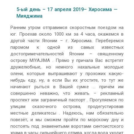
5-ый день – 17 апреля 2019– Хиросима —
Мияджима
Ранним утром отправимся скоростным поездом на
юг. Проехав около 1000 км за 4 часа, окажемся в
другой части Японии – г. Хиросима. Переберемся
паромом к одной из самых известных
достопримечательностей Японии – священному
острову MIYAJIMA . Прямо у причала Вас встретят
дружелюбные, но немного нахальные молодые
олени, которые выпрашивают у прохожих какую-
нибудь еду, ну, а если Вы их угостите, то тут же
начинают рыться в Вашей сумке … причём им
совершенно неважно, что жевать – рекламный
проспект или заграничный паспорт . Прогуляемся по
улицам сказочного острова, продегустировав
местные деликатесы . Надеюсь, нам обязательно
повезёт, и мы сможем пройти по морскому дну и
постоять под знаменитыми воротами синтоистского
храма в часы сильнейшего отлива, когда вода уходит