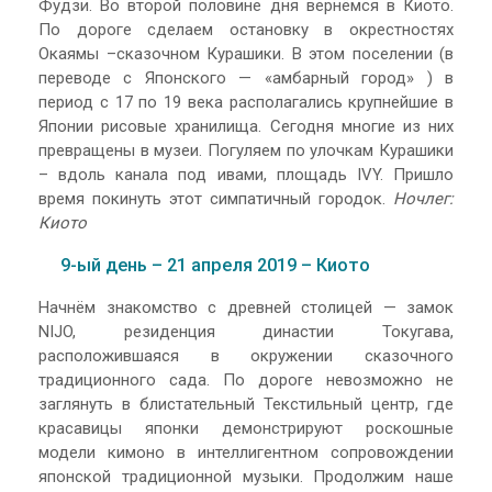
Фудзи. Во второй половине дня вернёмся в Киото.
По дороге сделаем остановку в окрестностях
Окаямы –сказочном Курашики. В этом поселении (в
переводе с Японского — «амбарный город» ) в
период с 17 по 19 века располагались крупнейшие в
Японии рисовые хранилища. Сегодня многие из них
превращены в музеи. Погуляем по улочкам Курашики
– вдоль канала под ивами, площадь IVY. Пришло
время покинуть этот симпатичный городок.
Ночлег:
Киото
9-ый день – 21 апреля 2019 – Киото
Начнём знакомство с древней столицей — замок
NIJO, резиденция династии Токугава,
расположившаяся в окружении сказочного
традиционного сада. По дороге невозможно не
заглянуть в блистательный Текстильный центр, где
красавицы японки демонстрируют роскошные
модели кимоно в интеллигентном сопровождении
японской традиционной музыки. Продолжим наше