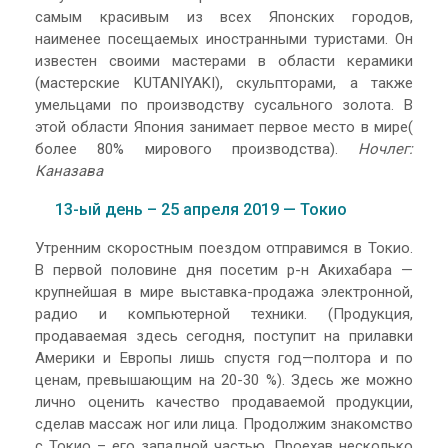
самым красивым из всех Японских городов,
наименее посещаемых иностранными туристами. Он
известен своими мастерами в области керамики
(мастерские KUTANIYAKI), скульпторами, а также
умельцами по производству сусального золота. В
этой области Япония занимает первое место в мире(
более 80% мирового производства).
Ночлег:
Каназава
13-ый день – 25 апреля 2019 — Токио
Утренним скоростным поездом отправимся в Токио.
В первой половине дня посетим р-н Акихабара —
крупнейшая в мире выставка-продажа электронной,
радио и компьютерной техники. (Продукция,
продаваемая здесь сегодня, поступит на прилавки
Америки и Европы лишь спустя год—полтора и по
ценам, превышающим на 20-30 %). Здесь же можно
лично оценить качество продаваемой продукции,
сделав массаж ног или лица. Продолжим знакомство
с Токио – его западной частью. Проехав несколько