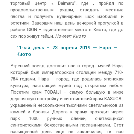
торговый центр « Daimaru”, где , пройдя по
продовольственным рядам, отведать местные
явства и получить кулинарный шок изобилия и
эстетики. Завершим наш день вечерней прогулкой в
районе GION – единственное место в Киото, где до
сих пор живут гейши.
Ночлег: Киото
11-ый день – 23 апреля 2019 — Нара —
Киото
Утренний поезд доставит нас в город- музей Нара,
который был императорской столицей между 710-
784 годами. Нара – город, где родилась японская
культура, настоящий музей под открытым небом.
Посетим храм TODAIJI – самую большую в мире
деревянную постройку и синтоистский храм KASUGA ,
украшенный несколькими тысячами светильников из
камней и бронзы. Дорога к храму проходит через
парк 1000 ручных оленей, считающихся
синтоистскими божественными посланниками. Этот
насыщенный день ещё не закончился, т.к. нас