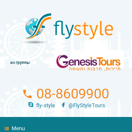
из группы
08-8609900
fly-style
@FlyStyleTours
Menu