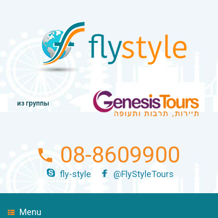
из группы
08-8609900
fly-style
@FlyStyleTours
Menu