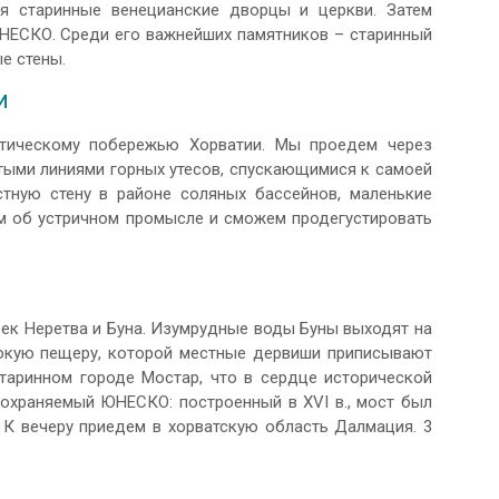
я старинные венецианские дворцы и церкви. Затем
НЕСКО. Среди его важнейших памятников – старинный
е стены.
И
атическому побережью Хорватии. Мы проедем через
тыми линиями горных утесов, спускающимися к самоей
тную стену в районе соляных бассейнов, маленькие
ем об устричном промысле и сможем продегустировать
ек Неретва и Буна. Изумрудные воды Буны выходят на
бокую пещеру, которой местные дервиши приписывают
таринном городе Мостар, что в сердце исторической
 охраняемый ЮНЕСКО: построенный в XVI в., мост был
. К вечеру приедем в хорватскую область Далмация. 3