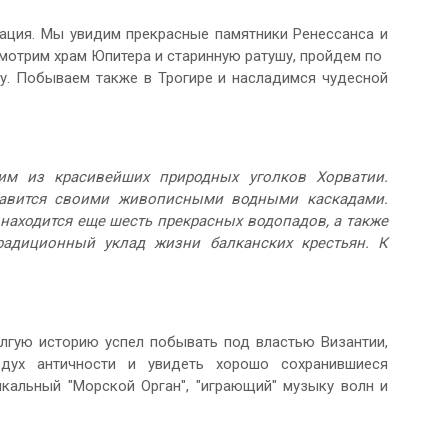
ация. Мы увидим прекрасные памятники Ренессанса и
мотрим храм Юпитера и старинную ратушу, пройдем по
лу. Побываем также в Трогире и насладимся чудесной
им из красивейших природных уголков Хорватии.
славится своими живописными водными каскадами.
находится еще шесть прекрасных водопадов, а также
радиционный уклад жизни балканских крестьян. К
лгую историю успел побывать под властью Византии,
дух античности и увидеть хорошо сохранившиеся
икальный "Морской Орган", "играющий" музыку волн и