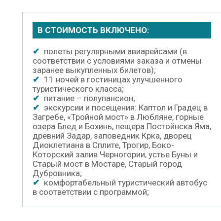
В СТОИМОСТЬ ВКЛЮЧЕНО:
✔
полеты регулярными авиарейсами (в
соответствии с условиями заказа и отмены
заранее выкупленных билетов);
✔
11 ночей в гостиницах улучшенного
туристического класса;
✔
питание – полупансион;
✔
экскурсии и посещения: Каптол и Градец в
Загребе, «Тройной мост» в Любляне, горные
озера Блед и Бохинь, пещера Постойнска Яма,
древний Задар, заповедник Крка, дворец
Диоклетиана в Сплите, Трогир, Боко-
Которский залив Черногории, устье Буны и
Старый мост в Мостаре, Старый город
Дубровника;
✔
комфортабельный туристический автобус
в соответствии с программой;