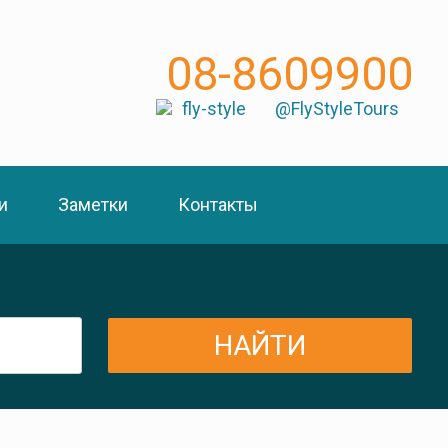
08-8609900
fly-style
@FlyStyleTours
и
Заметки
Контакты