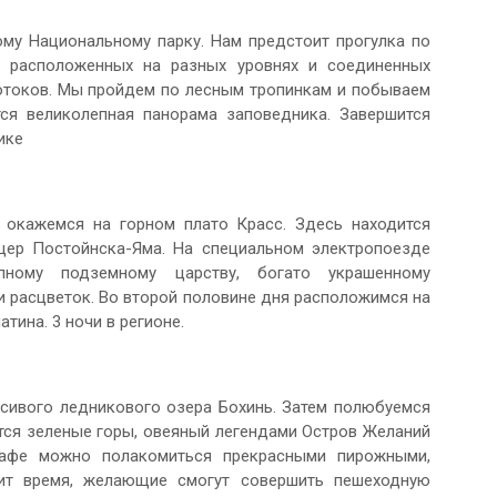
му Национальному парку. Нам предстоит прогулка по
, расположенных на разных уровнях и соединенных
отоков. Мы пройдем по лесным тропинкам и побываем
ся великолепная панорама заповедника. Завершится
ике
 окажемся на горном плато Красс. Здесь находится
щер Постойнска-Яма. На специальном электропоезде
ному подземному царству, богато украшенному
 расцветок. Во второй половине дня расположимся на
тина. 3 ночи в регионе.
сивого ледникового озера Бохинь. Затем полюбуемся
тся зеленые горы, овеяный легендами Остров Желаний
кафе можно полакомиться прекрасными пирожными,
ит время, желающие смогут совершить пешеходную