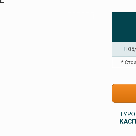
Е
05/
* Сто
ТУРО
КАСП