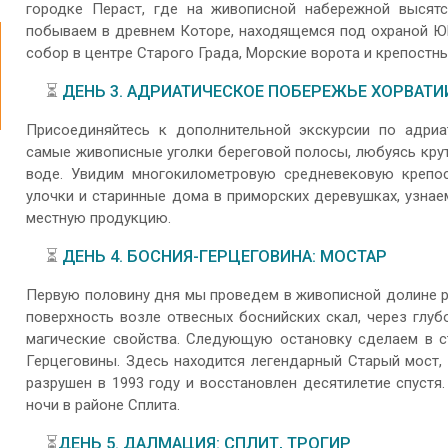
городке Пераст, где на живописной набережной высятс
побываем в древнем Которе, находящемся под охраной Ю
собор в центре Старого Града, Морские ворота и крепостны
⏳
ДЕНЬ 3. АДРИАТИЧЕСКОЕ ПОБЕРЕЖЬЕ ХОРВАТИ
Присоединяйтесь к дополнительной экскурсии по адри
самые живописные уголки береговой полосы, любуясь кру
воде. Увидим многокилометровую средневековую крепос
улочки и старинные дома в приморских деревушках, узна
местную продукцию.
⏳
ДЕНЬ 4. БОСНИЯ-ГЕРЦЕГОВИНА: МОСТАР
Первую половину дня мы проведем в живописной долине р
поверхность возле отвесных боснийских скал, через глу
магические свойства. Следующую остановку сделаем в с
Герцеговины. Здесь находится легендарный Старый мост,
разрушен в 1993 году и восстановлен десятилетие спустя
ночи в районе Сплита.
⏳
ДЕНЬ 5. ДАЛМАЦИЯ: СПЛИТ, ТРОГИР