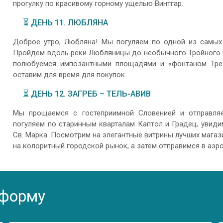
прогулку по красивому горному ущелью Винтгар.
⏳ ДЕНЬ 11. ЛЮБЛЯНА
Доброе утро, Любляна! Мы погуляем по одной из самых
Пройдем вдоль реки Любляницы до необычного Тройного м
полюбуемся импозантными площадями и «фонтаном Трех
оставим для время для покупок.
⏳ ДЕНЬ 12. ЗАГРЕБ – ТЕЛЬ-АВИВ
Мы прощаемся с гостеприимной Словенией и отправляе
погуляем по старинным кварталам Каптол и Градец, увид
Св. Марка. Посмотрим на элегантные витрины лучших магаз
на колоритный городской рынок, а затем отправимся в аэро
 форму