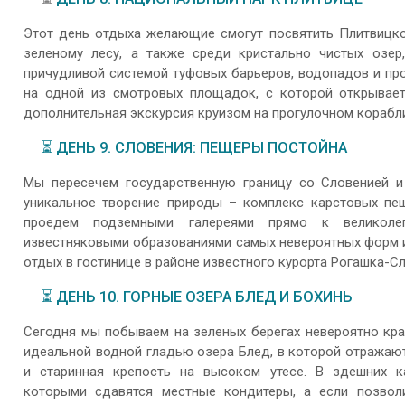
Этот день отдыха желающие смогут посвятить Плитвицко
зеленому лесу, а также среди кристально чистых озер
причудливой системой туфовых барьеров, водопадов и пр
на одной из смотровых площадок, с которой открывает
дополнительная экскурсия круизом на прогулочном корабл
⏳ ДЕНЬ 9. СЛОВЕНИЯ: ПЕЩЕРЫ ПОСТОЙНА
Мы пересечем государственную границу со Словенией и
уникальное творение природы – комплекс карстовых пе
проедем подземными галереями прямо к великолеп
известняковыми образованиями самых невероятных форм и
отдых в гостинице в районе известного курорта Рогашка-Сла
⏳ ДЕНЬ 10. ГОРНЫЕ ОЗЕРА БЛЕД И БОХИНЬ
Сегодня мы побываем на зеленых берегах невероятно кра
идеальной водной гладью озера Блед, в которой отражаю
и старинная крепость на высоком утесе. В здешних 
которыми сдавятся местные кондитеры, а если позвол