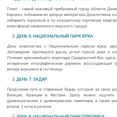
Сплит - самый красивый прибрежный город области Далм
барокко, побываем во дворце императора Диоклетиана, ос
лабиринту переулков и по колоритному портовому кварта
атмосферой оживленного морского города.
⏳
ДЕНЬ 6. НАЦИОНАЛЬНЫЙ ПАРК КРКА
День знакомства с Национальным парком Крка, одн
Заповедник протянулся вдоль устья горной реки и 
Помимо красивейшего водопада Скрадинский Бук, здесь 
интересная этнографическая деревня, воссоздающая т
вечеру вернемся в гостиницу.
⏳
ДЕНЬ 7. ЗАДАР
Продолжим путь в старинный Задар, который за свою до
Венеции, Франции и Австрии. Здесь можно ощутить 
древнегреческие и древнеримские памятники, а также ун
ветров. 2 ночи в регионе.
⏳
ДЕНЬ 8. НАЦИОНАЛЬНЫЙ ПАРК ПЛИТВИЦЕ