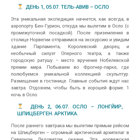
ДЕНЬ 1, 05.07. ТЕЛЬ-АВИВ – ОСЛО
Эта уникальная экспедиция начнется, как всегда, в
аэропорту Бен-Гурион, откуда мы вылетим в Осло (с
промежуточной посадкой). После приземления в
столице Норвегии отправимся на экскурсию и увидим
здание Парламента, Королевский дворец и
необычный силуэт Оперного театра, а также
городскую ратушу – место вручения Нобелевской
премии мира. Побываем во Фрогнер-парке, где
полюбуемся уникальной коллекцией скульптур.
Размещение в гостинице. Главные события ждут нас
завтра. Отдохнем, чтобы быть в хорошей форме. 1
ночь в Осло.
ДЕНЬ 2, 06.07. ОСЛО – ЛОНГЙИР,
ШПИЦБЕРГЕН. АРКТИКА.
После раннего завтрака мы вылетим прямым рейсом
на Шпицберген – огромный арктический архипелаг в
Северном Ледовитом океане. Эта норвежская