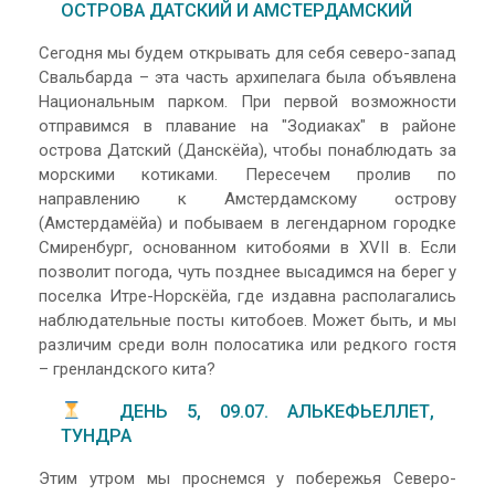
ОСТРОВА ДАТСКИЙ И АМСТЕРДАМСКИЙ
Сегодня мы будем открывать для себя северо-запад
Свальбарда – эта часть архипелага была объявлена
Национальным парком. При первой возможности
отправимся в плавание на "Зодиаках" в районе
острова Датский (Данскёйа), чтобы понаблюдать за
морскими котиками. Пересечем пролив по
направлению к Амстердамскому острову
(Амстердамёйа) и побываем в легендарном городке
Смиренбург, основанном китобоями в XVII в. Если
позволит погода, чуть позднее высадимся на берег у
поселка Итре-Норскёйа, где издавна располагались
наблюдательные посты китобоев. Может быть, и мы
различим среди волн полосатика или редкого гостя
– гренландского кита?
ДЕНЬ 5, 09.07. АЛЬКЕФЬЕЛЛЕТ,
ТУНДРА
Этим утром мы проснемся у побережья Северо-