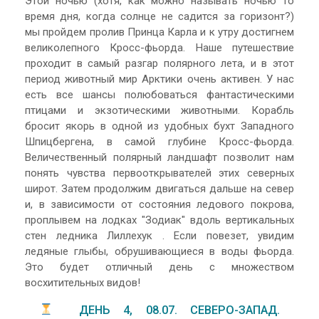
Этой ночью (хотя, как можно называть ночью то
время дня, когда солнце не садится за горизонт?)
мы пройдем пролив Принца Карла и к утру достигнем
великолепного Кросс-фьорда. Наше путешествие
проходит в самый разгар полярного лета, и в этот
период животный мир Арктики очень активен. У нас
есть все шансы полюбоваться фантастическими
птицами и экзотическими животными. Корабль
бросит якорь в одной из удобных бухт Западного
Шпицбергена, в самой глубине Кросс-фьорда.
Величественный полярный ландшафт позволит нам
понять чувства первооткрывателей этих северных
широт. Затем продолжим двигаться дальше на север
и, в зависимости от состояния ледового покрова,
проплывем на лодках "Зодиак" вдоль вертикальных
стен ледника Лиллехук . Если повезет, увидим
ледяные глыбы, обрушивающиеся в воды фьорда.
Это будет отличный день с множеством
восхитительных видов!
ДЕНЬ 4, 08.07. СЕВЕРО-ЗАПАД.