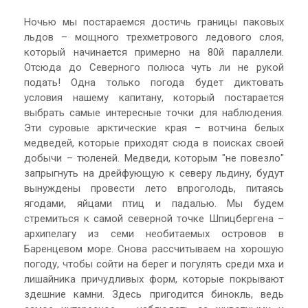
Ночью мы постараемся достичь границы паковых
льдов – мощного трехметрового ледового слоя,
который начинается примерно на 80й параллели.
Отсюда до Северного полюса чуть ли не рукой
подать! Одна только погода будет диктовать
условия нашему капитану, который постарается
выбрать самые интересные точки для наблюдения.
Эти суровые арктические края – вотчина белых
медведей, которые приходят сюда в поисках своей
добычи – тюленей. Медведи, которым "не повезло"
запрыгнуть на дрейфующую к северу льдину, будут
вынуждены провести лето впроголодь, питаясь
ягодами, яйцами птиц и падалью. Мы будем
стремиться к самой северной точке Шпицбергена –
архипелагу из семи необитаемых островов в
Баренцевом море. Снова рассчитываем на хорошую
погоду, чтобы сойти на берег и погулять среди мха и
лишайника причудливых форм, которые покрывают
здешние камни. Здесь пригодится бинокль, ведь