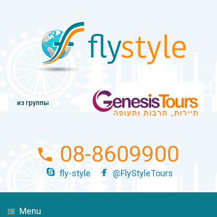
из группы
08-8609900
fly-style
@FlyStyleTours
Menu