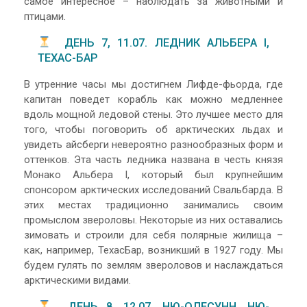
самое интересное – наблюдать за животными и
птицами.
ДЕНЬ 7, 11.07. ЛЕДНИК АЛЬБЕРА I,
ТЕХАС-БАР
В утренние часы мы достигнем Лифде-фьорда, где
капитан поведет корабль как можно медленнее
вдоль мощной ледовой стены. Это лучшее место для
того, чтобы поговорить об арктических льдах и
увидеть айсберги невероятно разнообразных форм и
оттенков. Эта часть ледника названа в честь князя
Монако Альбера I, который был крупнейшим
спонсором арктических исследований Свальбарда. В
этих местах традиционно занимались своим
промыслом звероловы. Некоторые из них оставались
зимовать и строили для себя полярные жилища –
как, например, ТехасБар, возникший в 1927 году. Мы
будем гулять по землям звероловов и наслаждаться
арктическими видами.
ДЕНЬ 8, 12.07. НЮ-ОЛЕСУНН, НЮ-