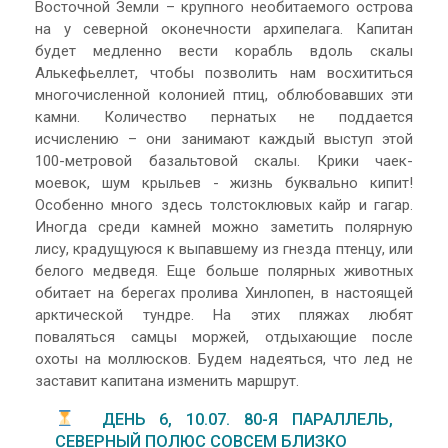
Восточной Земли – крупного необитаемого острова
на у северной оконечности архипелага. Капитан
будет медленно вести корабль вдоль скалы
Алькефьеллет, чтобы позволить нам восхититься
многочисленной колонией птиц, облюбовавших эти
камни. Количество пернатых не поддается
исчислению – они занимают каждый выступ этой
100-метровой базальтовой скалы. Крики чаек-
моевок, шум крыльев - жизнь буквально кипит!
Особенно много здесь толстоклювых кайр и гагар.
Иногда среди камней можно заметить полярную
лису, крадущуюся к выпавшему из гнезда птенцу, или
белого медведя. Еще больше полярных животных
обитает на берегах пролива Хинлопен, в настоящей
арктической тундре. На этих пляжах любят
поваляться самцы моржей, отдыхающие после
охоты на моллюсков. Будем надеяться, что лед не
заставит капитана изменить маршрут.
ДЕНЬ 6, 10.07. 80-Я ПАРАЛЛЕЛЬ,
СЕВЕРНЫЙ ПОЛЮС СОВСЕМ БЛИЗКО