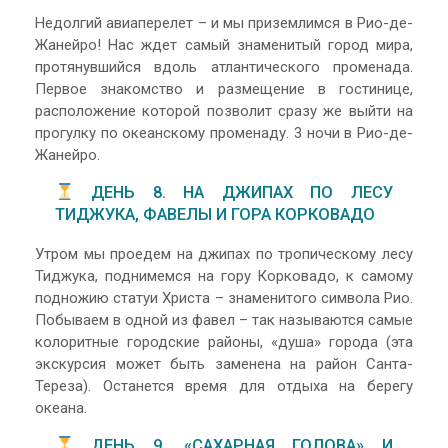
Недолгий авиаперелет – и мы приземлимся в Рио-де-
Жанейро! Нас ждет самый знаменитый город мира,
протянувшийся вдоль атлантического променада.
Первое знакомство и размещение в гостинице,
расположение которой позволит сразу же выйти на
прогулку по океанскому променаду. 3 ночи в Рио-де-
Жанейро.
ДЕНЬ 8. НА ДЖИПАХ ПО ЛЕСУ
ТИДЖУКА, ФАВЕЛЫ И ГОРА КОРКОВАДО
Утром мы проедем на джипах по тропическому лесу
Тиджука, поднимемся на гору Корковадо, к самому
подножию статуи Христа – знаменитого символа Рио.
Побываем в одной из фавел – так называются самые
колоритные городские районы, «душа» города (эта
экскурсия может быть заменена на район Санта-
Тереза). Останется время для отдыха на берегу
океана.
ДЕНЬ 9. «САХАРНАЯ ГОЛОВА» И