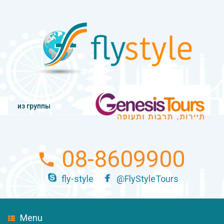
из группы
08-8609900
fly-style
@FlyStyleTours
Menu