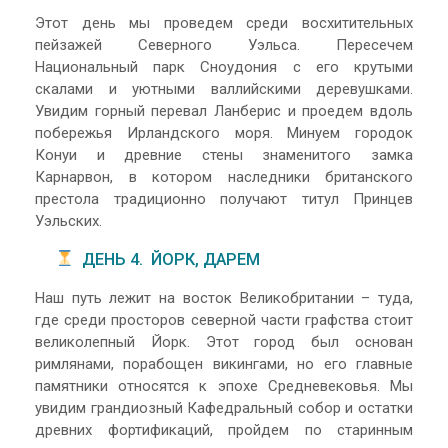
Этот день мы проведем среди восхитительных
пейзажей Северного Уэльса. Пересечем
Национальный парк Сноудония с его крутыми
скалами и уютными валлийскими деревушками.
Увидим горный перевал Ланберис и проедем вдоль
побережья Ирландского моря. Минуем городок
Конуи и древние стены знаменитого замка
Карнарвон, в котором наследники британского
престола традиционно получают титул Принцев
Уэльских.
ДЕНЬ 4. ЙОРК, ДАРЕМ
Наш путь лежит на восток Великобритании – туда,
где среди просторов северной части графства стоит
великолепный Йорк. Этот город был основан
римлянами, порабощен викингами, но его главные
памятники относятся к эпохе Средневековья. Мы
увидим грандиозный Кафедральный собор и остатки
древних фортификаций, пройдем по старинным