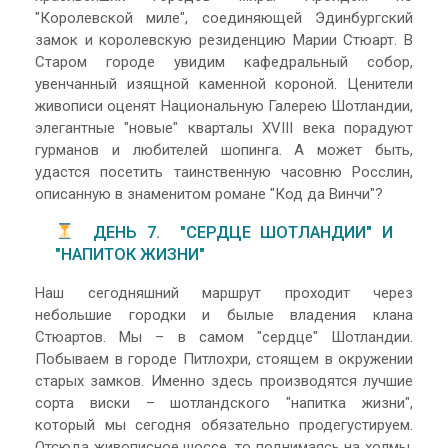
"Королевской миле", соединяющей Эдинбургский
замок и королевскую резиденцию Марии Стюарт. В
Старом городе увидим кафедральный собор,
увенчанный изящной каменной короной. Ценители
живописи оценят Национальную Галерею Шотландии,
элегантные "новые" кварталы XVIII века порадуют
гурманов и любителей шопинга. А может быть,
удастся посетить таинственную часовню Росслин,
описанную в знаменитом романе "Код да Винчи"?
ДЕНЬ 7. "СЕРДЦЕ ШОТЛАНДИИ" И
"НАПИТОК ЖИЗНИ"
Наш сегодняшний маршрут проходит через
небольшие городки и былые владения клана
Стюартов. Мы – в самом "сердце" Шотландии.
Побываем в городе Питлохри, стоящем в окружении
старых замков. Именно здесь производятся лучшие
сорта виски – шотландского "напитка жизни",
который мы сегодня обязательно продегустируем.
Отсюда живописное шоссе, то поднимаясь на холмы,