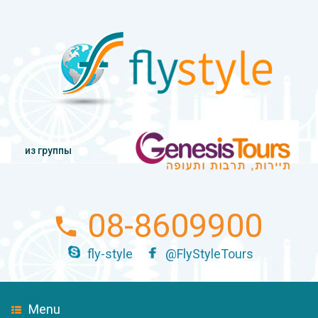
из группы
08-8609900
fly-style
@FlyStyleTours
Menu