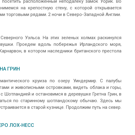
т посетить расположенный неподалеку замок Уорик. Во
нимемся на крепостную стену, с которой открывается
ми торговыми рядами. 2 ночи в Северо-Западной Англии.
еверного Уэльса. На этих зеленых холмах раскинулся
вушки. Проедем вдоль побережья Ирландского моря,
Карнарвон, в котором наследники британского престола
ТНА ГРИН
мантического круиза по озеру Уиндермир. С палубы
ами и живописными островками, видеть облака и горы,
с Шотландией и остановимся в деревушке Гретна Грин, в
аться по старинному шотландскому обычаю. Здесь мы
страивается в старой кузнице. Продолжим путь на север.
ЕРО ЛОХ-НЕСС