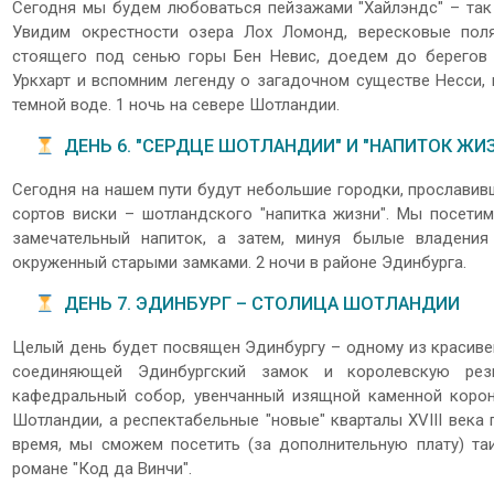
Сегодня мы будем любоваться пейзажами "Хайлэндс" – так
Увидим окрестности озера Лох Ломонд, вересковые поля
стоящего под сенью горы Бен Невис, доедем до берегов
Уркхарт и вспомним легенду о загадочном существе Несси, 
темной воде. 1 ночь на севере Шотландии.
ДЕНЬ 6. "СЕРДЦЕ ШОТЛАНДИИ" И "НАПИТОК ЖИ
Сегодня на нашем пути будут небольшие городки, прослави
сортов виски – шотландского "напитка жизни". Мы посетим
замечательный напиток, а затем, минуя былые владения
окруженный старыми замками. 2 ночи в районе Эдинбурга.
ДЕНЬ 7. ЭДИНБУРГ – СТОЛИЦА ШОТЛАНДИИ
Целый день будет посвящен Эдинбургу – одному из красиве
соединяющей Эдинбургский замок и королевскую ре
кафедральный собор, увенчанный изящной каменной корон
Шотландии, а респектабельные "новые" кварталы XVIII века
время, мы сможем посетить (за дополнительную плату) та
романе "Код да Винчи".