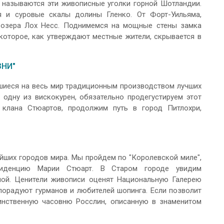
 называются эти живописные уголки горной Шотландии.
 и суровые скалы долины Гленко. От Форт-Уильяма,
 озера Лох Несс. Поднимемся на мощные стены замка
которое, как утверждают местные жители, скрывается в
ЗНИ"
вшиеся на весь мир традиционным производством лучших
 одну из вискокурен, обязательно продегустируем этот
 клана Стюартов, продолжим путь в город Питлохри,
йших городов мира. Мы пройдем по "Королевской миле",
зиденцию Марии Стюарт. В Старом городе увидим
ой. Ценители живописи оценят Национальную Галерею
 порадуют гурманов и любителей шопинга. Если позволит
инственную часовню Росслин, описанную в знаменитом