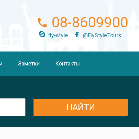
08-8609900
fly-style
@FlyStyleTours
и
Заметки
Контакты