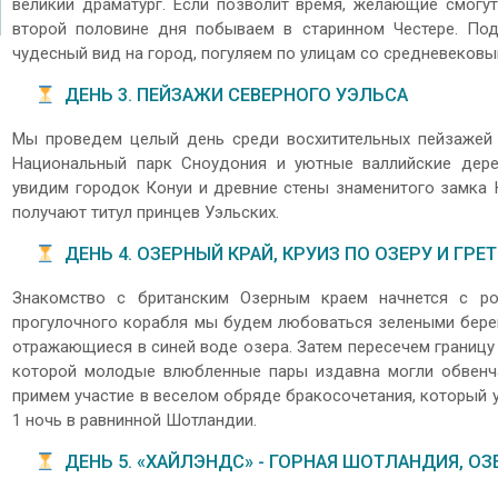
великий драматург. Если позволит время, желающие смогу
второй половине дня побываем в старинном Честере. Под
чудесный вид на город, погуляем по улицам со средневековы
ДЕНЬ 3. ПЕЙЗАЖИ СЕВЕРНОГО УЭЛЬСА
Мы проведем целый день среди восхитительных пейзажей С
Национальный парк Сноудония и уютные валлийские дере
увидим городок Конуи и древние стены знаменитого замка 
получают титул принцев Уэльских.
ДЕНЬ 4. ОЗЕРНЫЙ КРАЙ, КРУИЗ ПО ОЗЕРУ И ГРЕ
Знакомство с британским Озерным краем начнется с ро
прогулочного корабля мы будем любоваться зелеными берег
отражающиеся в синей воде озера. Затем пересечем границу 
которой молодые влюбленные пары издавна могли обвенч
примем участие в веселом обряде бракосочетания, который у
1 ночь в равнинной Шотландии.
ДЕНЬ 5. «ХАЙЛЭНДС» - ГОРНАЯ ШОТЛАНДИЯ, ОЗ