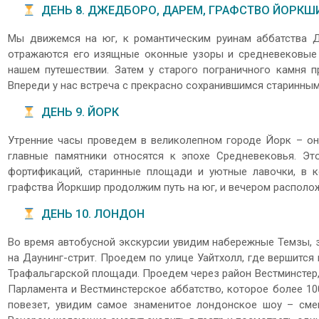
ДЕНЬ 8. ДЖЕДБОРО, ДАРЕМ, ГРАФСТВО ЙОРКШ
Мы движемся на юг, к романтическим руинам аббатства Д
отражаются его изящные оконные узоры и средневековые 
нашем путешествии. Затем у старого пограничного камня 
Впереди у нас встреча с прекрасно сохранившимся старинным
ДЕНЬ 9. ЙОРК
Утренние часы проведем в великолепном городе Йорк – он
главные памятники относятся к эпохе Средневековья. Эт
фортификаций, старинные площади и уютные лавочки, в к
графства Йоркшир продолжим путь на юг, и вечером располож
ДЕНЬ 10. ЛОНДОН
Во время автобусной экскурсии увидим набережные Темзы, 
на Даунинг-стрит. Проедем по улице Уайтхолл, где вершитс
Трафальгарской площади. Проедем через район Вестминстер,
Парламента и Вестминстерское аббатство, которое более 10
повезет, увидим самое знаменитое лондонское шоу – смен