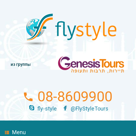
из группы
08-8609900
fly-style
@FlyStyleTours
Menu