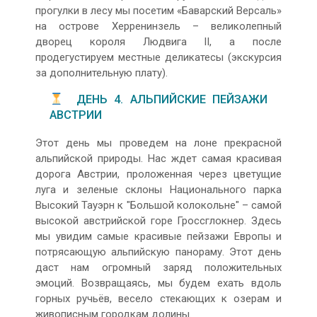
прогулки в лесу мы посетим «Баварский Версаль»
на острове Херренинзель – великолепный
дворец короля Людвига II, а после
продегустируем местные деликатесы (экскурсия
за дополнительную плату).
ДЕНЬ 4. АЛЬПИЙСКИЕ ПЕЙЗАЖИ
АВСТРИИ
Этот день мы проведем на лоне прекрасной
альпийской природы. Нас ждет самая красивая
дорога Австрии, проложенная через цветущие
луга и зеленые склоны Национального парка
Высокий Тауэрн к "Большой колокольне" – самой
высокой австрийской горе Гроссглокнер. Здесь
мы увидим самые красивые пейзажи Европы и
потрясающую альпийскую панораму. Этот день
даст нам огромный заряд положительных
эмоций. Возвращаясь, мы будем ехать вдоль
горных ручьёв, весело стекающих к озерам и
живописным городкам долины.