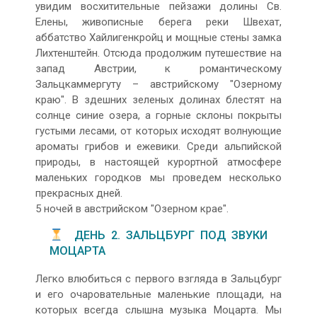
увидим восхитительные пейзажи долины Св.
Елены, живописные берега реки Швехат,
аббатство Хайлигенкройц и мощныe стены замка
Лихтенштейн. Отсюда продолжим путешествие на
запад Австрии, к романтическому
Зальцкаммергуту – австрийскому "Озерному
краю". В здешних зеленых долинах блестят на
солнце синие озера, а горные склоны покрыты
густыми лесами, от которых исходят волнующие
ароматы грибов и ежевики. Среди альпийской
природы, в настоящей курортной атмосфере
маленьких городков мы проведем несколько
прекрасных дней.
5 ночей в австрийском "Озерном крае".
ДЕНЬ 2. ЗАЛЬЦБУРГ ПОД ЗВУКИ
МОЦАРТА
Легко влюбиться с первого взгляда в Зальцбург
и его очаровательные маленькие площади, на
которых всегда слышна музыка Моцарта. Мы