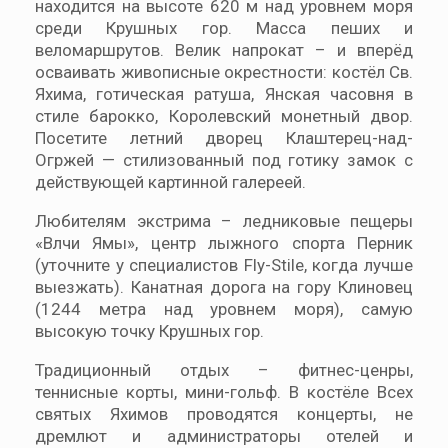
находится на высоте 620 м над уровнем моря
среди Крушных гор. Масса пеших и
веломаршрутов. Велик напрокат – и вперёд
осваивать живописные окрестности: костёл Св.
Яхима, готическая ратуша, Янская часовня в
стиле барокко, Королевский монетный двор.
Посетите летний дворец Клаштерец-над-
Огржей — стилизованный под готику замок с
действующей картинной галереей.
Любителям экстрима – ледниковые пещеры
«Влчи Ямы», центр лыжного спорта Перник
(уточните у специалистов Fly-Stile, когда лучше
выезжать). Канатная дорога на гору Клиновец
(1244 метра над уровнем моря), самую
высокую точку Крушных гор.
Традиционный отдых – фитнес-ценры,
теннисные корты, мини-гольф. В костёле Всех
святых Яхимов проводятся концерты, не
дремлют и администраторы отелей и