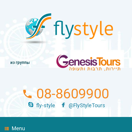
из группы
08-8609900
fly-style
@FlyStyleTours
Menu