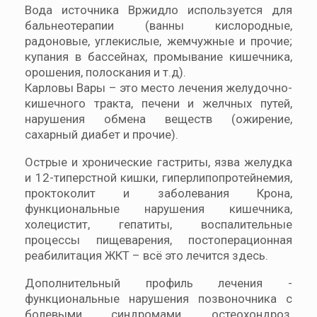
Вода источника Вржидло используется для
бальнеотерапии (ванны кислородные,
радоновые, углекислые, жемчужные и прочие;
купания в бассейнах, промывание кишечника,
орошения, полоскания и т.д).
Карловы Вары – это место лечения желудочно-
кишечного тракта, печени и желчных путей,
нарушения обмена веществ (ожирение,
сахарный диабет и прочие).
Острые и хронические гастриты, язва желудка
и 12-типерстной кишки, гиперлипопротейнемия,
проктоколит и заболевания Крона,
функциональные нарушения кишечника,
холецистит, гепатиты, воспалительные
процессы пищеварения, постоперационная
реабилитация ЖКТ – всё это лечится здесь.
Дополнительный профиль лечения -
функциональные нарушения позвоночника с
болевыми синдромами, остеохондроз,