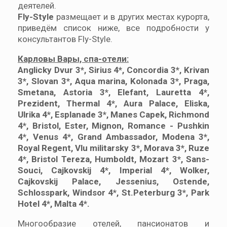
деятелей.
Fly-Style
размещает и в других местах курорта,
приведём список ниже, все подробности у
консультантов Fly-Style.
Карловы Вары, спа-отели:
Anglicky Dvur 3*, Sirius 4*, Concordia 3*, Krivan
3*, Slovan 3*, Aqua marina, Kolonada 3*, Praga,
Smetana, Astoria 3*, Elefant, Lauretta 4*,
Prezident, Thermal 4*, Aura Palace, Eliska,
Ulrika 4*, Esplanade 3*, Manes Capek, Richmond
4*, Bristol, Ester, Mignon, Romance - Pushkin
4*, Venus 4*, Grand Ambassador, Modena 3*,
Royal Regent, Vlu militarsky 3*, Morava 3*, Ruze
4*, Bristol Tereza, Humboldt, Mozart 3*, Sans-
Souci, Cajkovskij 4*, Imperial 4*, Wolker,
Cajkovskij Palace, Jessenius, Ostende,
Schlosspark, Windsor 4*, St.Peterburg 3*, Park
Hotel 4*, Malta 4*.
Многообразие отелей, пансионатов и