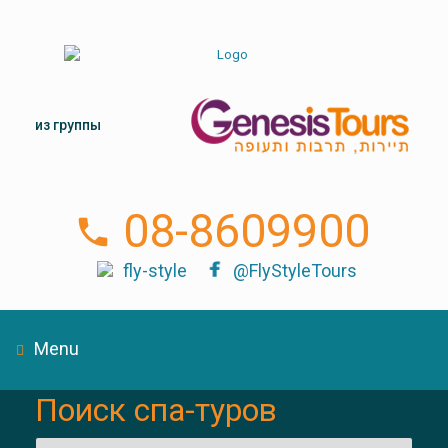
из группы
08-8609900
fly-style
@FlyStyleTours
Menu
Поиск спа-туров