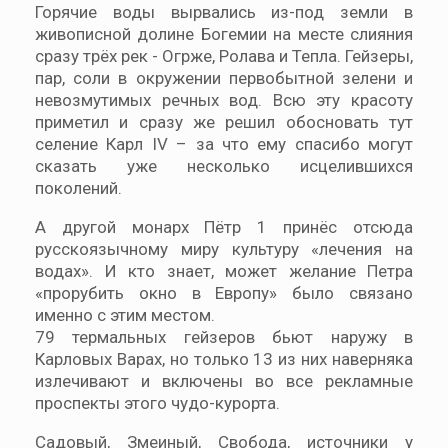
Горячие воды вырвались из-под земли в
живописной долине Богемии на месте слияния
сразу трёх рек - Огрже, Ролава и Тепла. Гейзеры,
пар, соли в окружении первобытной зелени и
невозмутимых речных вод. Всю эту красоту
приметил и сразу же решил обосновать тут
селение Карл IV – за что ему спасибо могут
сказать уже несколько исцелившихся
поколений.
А другой монарх Пётр 1 принёс отсюда
русскоязычному миру культуру «лечения на
водах». И кто знает, может желание Петра
«прорубить окно в Европу» было связано
именно с этим местом.
79 термальных гейзеров бьют наружу в
Карловых Варах, но только 13 из них наверняка
излечивают и включены во все рекламные
проспекты этого чудо-курорта.
Садовый, Змеиный, Свобода, источники у