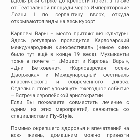
вдоль реки Огрже до крепости Локет, а также
от Театральной площади через Императорские
Лозни I по серпантину вверх, откуда
открываются виды на весь курорт.
Карловы Вары – место притяжения культуры.
Здесь регулярно проводится Карловарский
международный кинофестиваль (немое кино
было тут ещё в конце 19 века). Музыканты
тоже в почёте – «Моцарт и Карловы Вары»,
«Дни Бетховена», «Карловарская осень
Дворжака» и Международный фестиваль
классического и современного джаза.
Отдельно стоит упомянуть ежегодное событие
– Встреча европейской аристократии.
Если Вы пожелаете совместить лечение с
одним из этих мероприятий, свяжитесь со
специалистами
Fly-Style.
Помимо окрепшего здоровья и впечатлений на
всю жизнь, домашним можно привезти