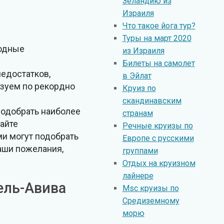
Зеландию из
Израиля
Что такое йога тур?
Туры на март 2020
годные
из Израиля
Билеты на самолет
недостатков,
в Эйлат
изуем по рекордно
Круиз по
скандинавским
подобрать наиболее
странам
айте
Речные круизы по
и могут подобрать
Европе с русскими
ваши пожелания,
группами
Отдых на круизном
лайнере
ель-Авива
Msc круизы по
Средиземному
морю