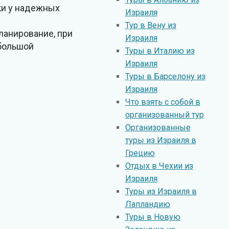
ки у надежных
Израиля
Тур в Вену из
ланирование, при
Израиля
 большой
Туры в Италию из
Израиля
Туры в Барселону из
Израиля
Что взять с собой в
организованный тур
Организованные
туры из Израиля в
Грецию
Отдых в Чехии из
Израиля
Туры из Израиля в
Лапландию
Туры в Новую