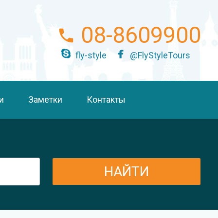
08-8609900
fly-style
@FlyStyleTours
и
Заметки
Контакты