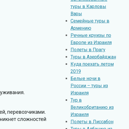
туры в Карловы
Вары
Семейные туры в
Армению
Речные круизы по
Европе из Израиля
Полеты в Прагу
Туры в Азербайджан
Куда поехать летом
2019
Белые ночи в
России – туры из
луживания.
Израиля
Тур в
Великобританию из
й, перевозчиками.
Израиля
зникнет сложностей
Полеты в Лиссабон
Туры в Албанию из