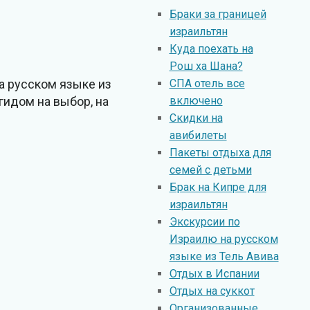
Браки за границей
израильтян
Куда поехать на
Рош ха Шана?
СПА отель все
а русском языке из
включено
идом на выбор, на
Скидки на
авибилеты
Пакеты отдыха для
семей с детьми
Брак на Кипре для
израильтян
Экскурсии по
Израилю на русском
языке из Тель Авива
Отдых в Испании
Отдых на суккот
Организованные