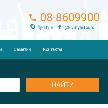
08-8609900
fly-style
@FlyStyleTours
и
Заметки
Контакты