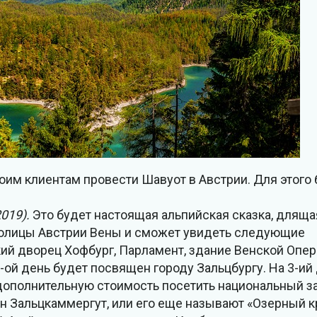
своим клиентам провести Шавуот в Австрии. Для этог
2019).
Это будет настоящая альпийская сказка, длящая
столицы Австрии Вены и сможет увидеть следующие
й дворец Хофбург, Парламент, здание Венской Оперы
-ой день будет посвящен городу Зальцбургу. На 3-ий
дополнительную стоимость посетить национальный з
н Зальцкаммергут, или его еще называют «Озерный к