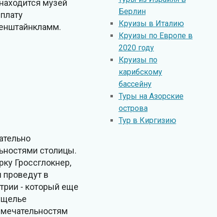
 находится музей
Берлин
 плату
Круизы в Италию
тенштайнкламм.
Круизы по Европе в
2020 году
Круизы по
карибскому
бассейну
Туры на Азорские
острова
Тур в Киргизию
ательно
льностями столицы.
рку Гроссглокнер,
и проведут в
стрии - который еще
ущелье
римечательностям