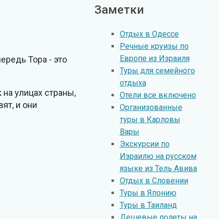
Заметки
Отдых в Oдессе
Речные круизы по
Европе из Израиля
ередь Тора - это
Туры для семейного
отдыха
на улицах страны,
Отели все включено
ят, и они
Организованные
туры в Карловы
Вары
Экскурсии по
Израилю на русском
языке из Тель Авива
Отдых в Словении
Туры в Японию
Туры в Таиланд
Дешевые полеты на