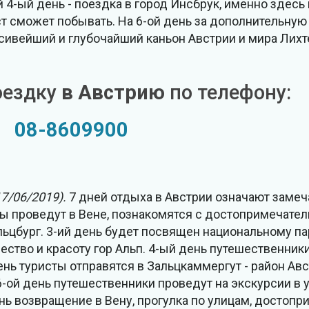
-ый день - поездка в город Инсбрук, именно здесь
ст сможет побывать. На 6-ой день за дополнительную
асивейший и глубочайший каньон Австрии и мира Лих
оездку
в Австрию
по телефону:
08-8609900
17/06/2019).
7 дней отдыха в Австрии означают замеч
ы проведут в Вене, познакомятся с достопримечате
льцбург. 3-ий день будет посвящен национальному па
ество и красоту гор Альп. 4-ый день путешественник
ень туристы отправятся в Зальцкаммергут - район Ав
-ой день путешественники проведут на экскурсии в 
ь возвращение в Вену, прогулка по улицам, достоп