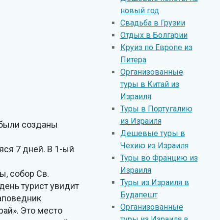
новый год
Свадьба в Грузии
Отдых в Болгарии
Круиз по Европе из
Питера
Организованные
туры в Китай из
Израиля
Туры в Португалию
из Израиля
о были созданы
Дешевые туры в
Чехию из Израиля
ся 7 дней. В 1-ый
Туры во Францию из
Израиля
, собор Св.
Туры из Израиля в
 день турист увидит
Будапешт
аповедник
Организованные
рай». Это место
туры из Израиля в