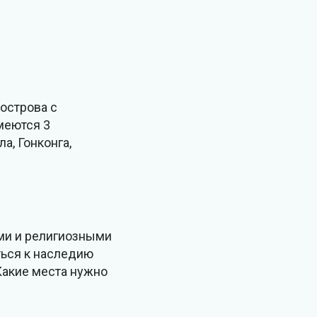
 острова с
меются 3
а, Гонконга,
ями и религиозными
ться к наследию
Какие места нужно