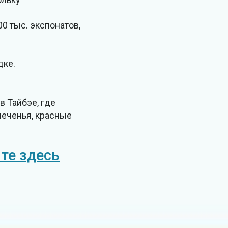
0 тыс. экспонатов,
дке.
в Тайбэе, где
печенья, красные
те здесь