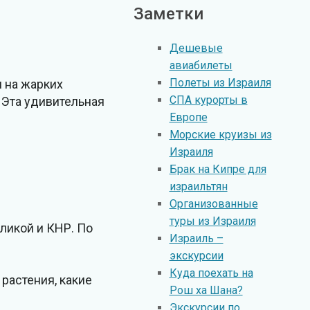
Заметки
Дешевые
авиабилеты
Полеты из Израиля
 на жарких
СПА курорты в
. Эта удивительная
Европе
Морские круизы из
Израиля
Брак на Кипре для
израильтян
Организованные
туры из Израиля
ликой и КНР. По
Израиль –
экскурсии
Куда поехать на
растения, какие
Рош ха Шана?
Экскурсии по