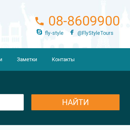
08-8609900
fly-style
@FlyStyleTours
и
Заметки
Контакты