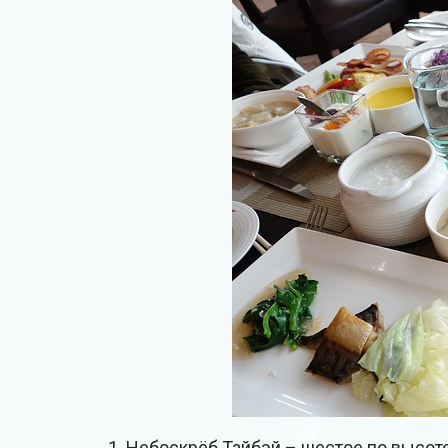
Небоскрёб Тайбэй – шестое по высот