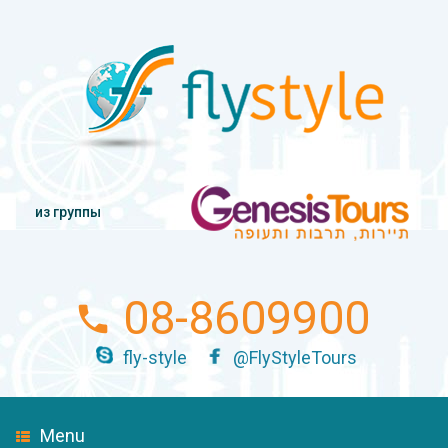
из группы
08-8609900
fly-style
@FlyStyleTours
Menu