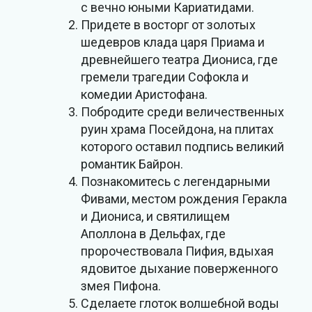
с вечно юными Кариатидами.
Придете в восторг от золотых
шедевров клада царя Приама и
древнейшего театра Диониса, где
гремели трагедии Софокла и
комедии Аристофана.
Побродите среди величественных
руин храма Посейдона, на плитах
которого оставил подпись великий
романтик Байрон.
Познакомитесь с легендарными
Фивами, местом рождения Геракла
и Диониса, и святилищем
Аполлона в Дельфах, где
пророчествовала Пифия, вдыхая
ядовитое дыхание поверженного
змея Пифона.
Сделаете глоток волшебной воды