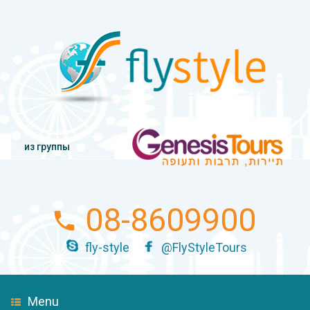
из группы
08-8609900
fly-style
@FlyStyleTours
Menu