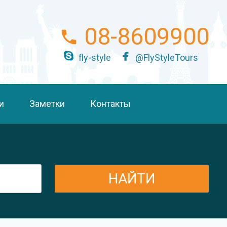
08-8609900
fly-style
@FlyStyleTours
и
Заметки
Контакты