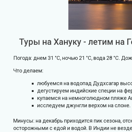
Туры на Хануку - летим на Г
Погода: днем 31 °C, ночью 21 °C, вода 28 °C. До
Что делаем:
любуемся на водопад Дудхсагар высо
дегустируем индийские специи на фер
купаемся на немноголюдном пляже Аго
исследуем джунгли верхом на слоне.
Минусы: на декабрь приходится пик сезона, отс
осторожными с едой и водой. В Индии не везд