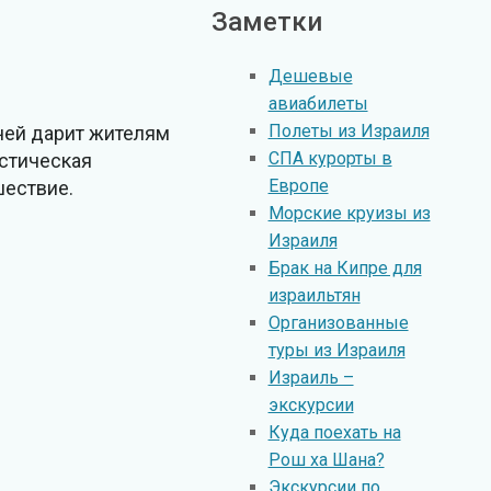
Заметки
Дешевые
авиабилеты
Полеты из Израиля
чей дарит жителям
СПА курорты в
истическая
Европе
шествие.
Морские круизы из
Израиля
Брак на Кипре для
израильтян
Организованные
туры из Израиля
Израиль –
экскурсии
Куда поехать на
Рош ха Шана?
Экскурсии по