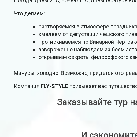
Погода: днем 2 °C, ночью 1 °C, о температуре в
Что делаем:
растворяемся в атмосфере праздника
хмелеем от дегустации чешского пива
протискиваемся по Винарной Чертовке
завороженно наблюдаем за боем астр
открываем секреты философского кам
Минусы: холодно. Возможно, придется отогрева
Компания
FLY-STYLE
призывает вас путешество
Заказывайте тур н
И сэкономите