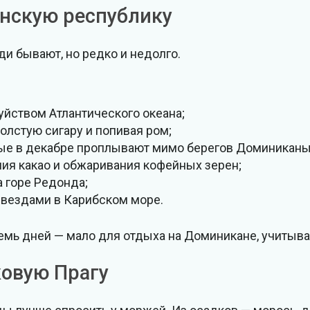
анскую республику
жди бывают, но редко и недолго.
уйством Атлантического океана;
олстую сигару и попивая ром;
орые в декабре проплывают мимо берегов Доминиканы
ия какао и обжаривания кофейных зерен;
а горе Редонда;
вездами в Карибском море.
емь дней — мало для отдыха на Доминикане, учитыва
ковую Прагу