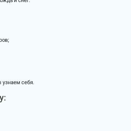
ождь и снег.
ров;
ы узнаем себя.
у: