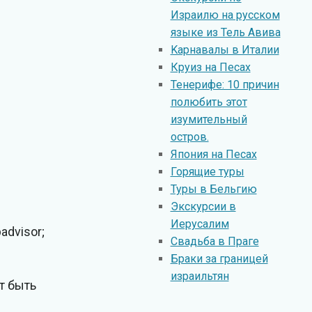
Израилю на русском
языке из Тель Авива
Kарнавалы в Италии
Круиз на Песах
Тенерифе: 10 причин
полюбить этот
изумительный
остров.
Япония на Песах
Горящие туры
Туры в Бельгию
Экскурсии в
Иерусалим
advisor;
Свадьба в Праге
Браки за границей
израильтян
т быть