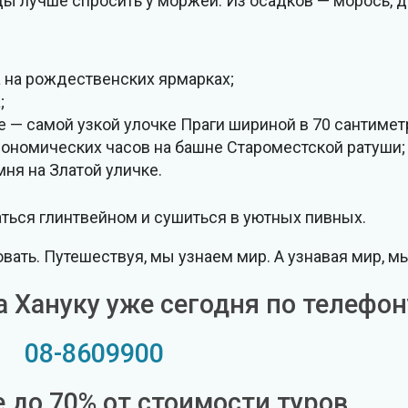
оды лучше спросить у моржей. Из осадков — морось, д
 на рождественских ярмарках;
;
 — самой узкой улочке Праги шириной в 70 сантимет
ономических часов на башне Староместской ратуши;
ня на Златой уличке.
ться глинтвейном и сушиться в уютных пивных.
вать. Путешествуя, мы узнаем мир. А узнавая мир, м
а Хануку уже сегодня по телефон
08-8609900
 до 70% от стоимости туров.