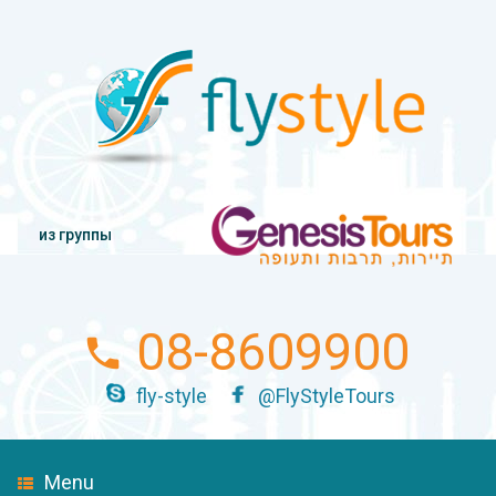
из группы
08-8609900
fly-style
@FlyStyleTours
Menu