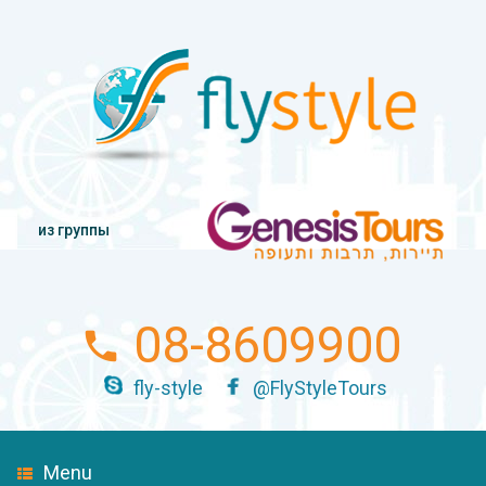
из группы
08-8609900
fly-style
@FlyStyleTours
Menu