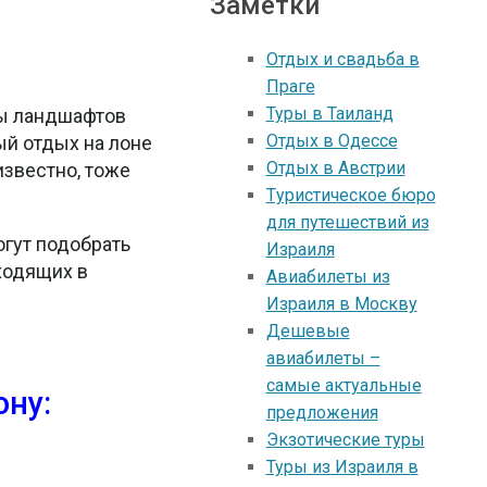
Заметки
Отдых и свадьба в
Праге
Туры в Таиланд
ты ландшафтов
Отдых в Oдессе
ый отдых на лоне
Oтдых в Австрии
известно, тоже
Tуристическое бюро
для путешествий из
огут подобрать
Израиля
ходящих в
Авиабилеты из
Израиля в Москву
Дешевые
авиабилеты –
самые актуальные
ону:
предложения
Экзотические туры
Туры из Израиля в