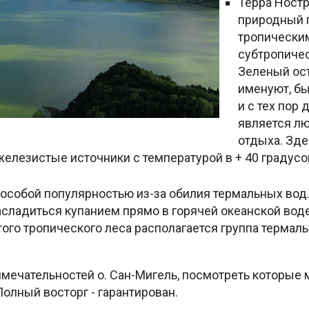
Терра Ност
природный 
тропически
субтропиче
Зеленый ост
именуют, бы
и с тех пор 
является л
отдыха. Зд
железистые источники с температурой в + 40 градусо
я особой популярностью из-за обилия термальных вод
сладиться купанием прямо в горячей океанской воде
устого тропического леса располагается группа термал
мечательностей о. Сан-Мигель, посмотреть которые 
олный восторг - гарантирован.