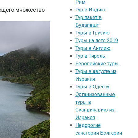
Рим
еющего множество
Тур в Индию
Тур пакет в
Будапешт
Туры в Грузию
Tуры на лето 2019
Туры в Англию
Тур в Тироль
Европейские туры
Туры в августе из
Израиля
Туры в Одессу
Организованные
туры в
Скандинавию из
Израиля
Недорогие
санатории Болгарии