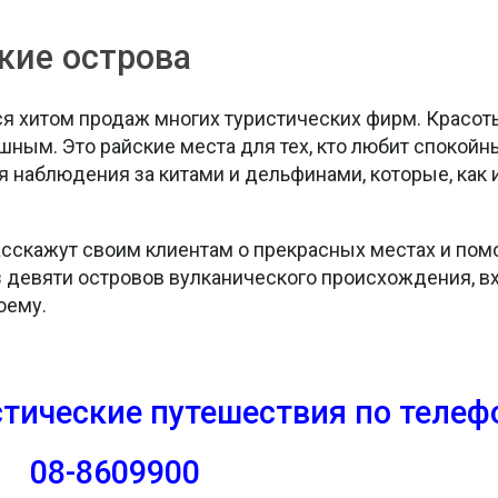
кие острова
тся хитом продаж многих туристических фирм. Красо
ушным. Это райские места для тех, кто любит спокойн
я наблюдения за китами и дельфинами, которые, как 
асскажут своим клиентам о прекрасных местах и пом
з девяти островов вулканического происхождения, в
оему.
тические путешествия
по телеф
08-8609900