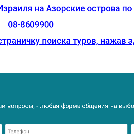
Израиля на Азорские острова
по 
08-8609900
страничку поиска туров, нажав 
ши вопросы, - любая форма общения на выбор