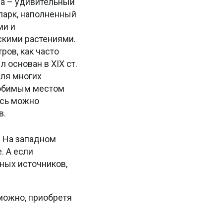
ра – удивительный
парк, наполненный
ми и
скими растениями.
ров, как часто
л основан в XIX ст.
для многих
юбимым местом
есь можно
в.
. На западном
. А если
ьных источников,
можно, приобретя