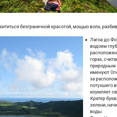
хититься безграничной красотой, мощью волн, разби
Лагоа до Ф
водоем глуб
расположен
горах, счит
природным 
именуют Ог
за располож
потухшего в
изумляет св
Кратер букв
зелени, нач
воды.