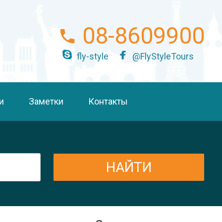
08-8609900
fly-style
@FlyStyleTours
и
Заметки
Контакты