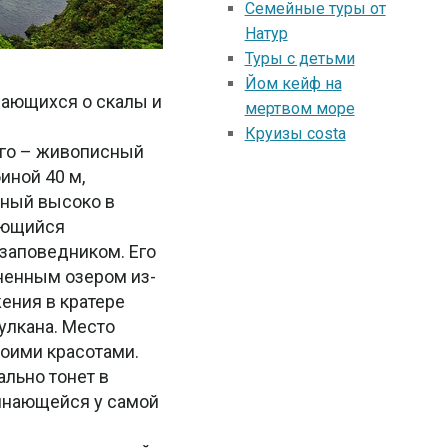
Семейные туры от
Натур
Туры с детьми
Йом кейф на
вающихся о скалы и
мертвом море
Круизы costa
ого – живописный
иной 40 м,
ный высоко в
ающийся
заповедником. Его
ненным озером из-
ения в кратере
улкана. Место
оими красотами.
ально тонет в
инающейся у самой