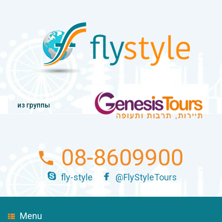
из группы
08-8609900
fly-style
@FlyStyleTours
Menu