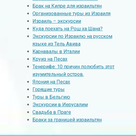
Брак на Кипре для израильтян
Организованные туры из Израиля
Израиль – экскурсии
Куда поехать на Рош ха Шана?
Экскурсии по Израилю на русском
языке из Тель Авива
Kарнавалы в Италии
Круиз на Песах
Тенерифе: 10 причин полюбить этот
изумительный остров.
Япония на Песах
Горящие туры
Туры в Бельгию
Экскурсии в Иерусалим
Свадьба в Праге
Браки за границей израильтян