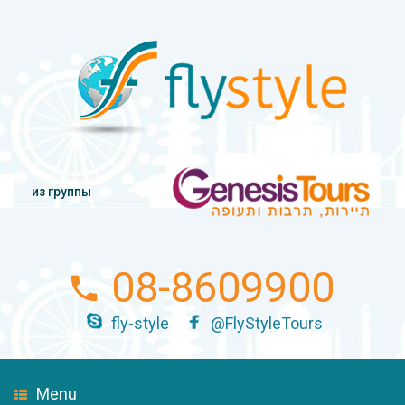
из группы
08-8609900
fly-style
@FlyStyleTours
Menu