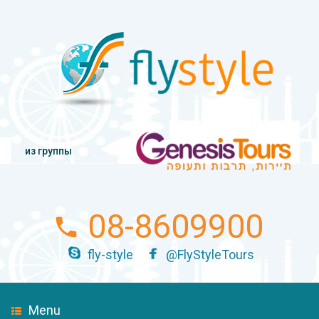
из группы
08-8609900
fly-style
@FlyStyleTours
Menu