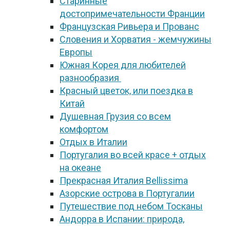
Старинные
достопримечательности Франции
Французская Ривьера и Прованс
Словения и Хорватия - жемчужины
Европы
Южная Корея для любителей
разнообразия
Красный цветок, или поездка в
Китай
Душевная Грузия со всем
комфортом
Отдых в Италии
Португалия во всей красе + отдых
на океане
Прекрасная Италия Bellissima
Азорские острова в Португалии
Путешествие под небом Тосканы
Андорра в Испании: природа,