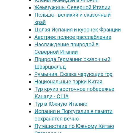
Жемчужины Северной Италии
Польша - великий и сказочный
край
Целая Испания и кусочек Франции
Австрия: полное расслабление
Наслаждение природой в
Северной Италии
Природа Германии: сказочный
Шварцвальд
Румыния. Сказка чарующих гор
Национальные парки Китая
Тур круиз восточное побережье
Канада - США
Тур в Южную Италию
Испания и Португалия в памяти
сохранятся вечно
Путешествие по Южному Китаю