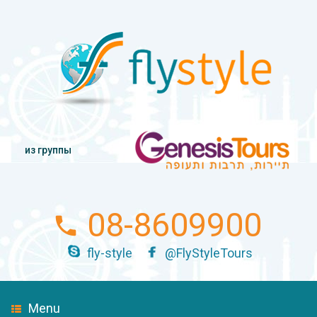
из группы
08-8609900
fly-style
@FlyStyleTours
Menu