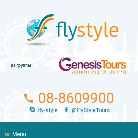
из группы
08-8609900
fly-style
@FlyStyleTours
Menu