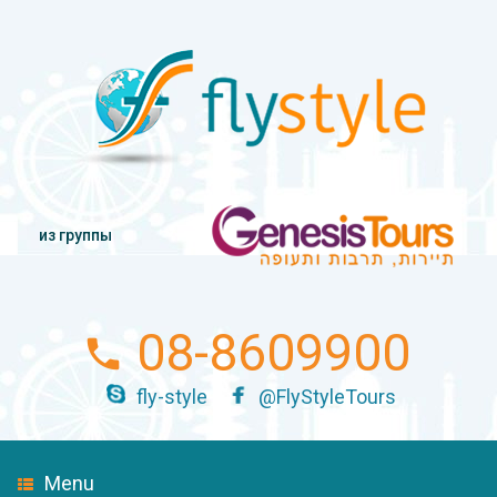
из группы
08-8609900
fly-style
@FlyStyleTours
Menu