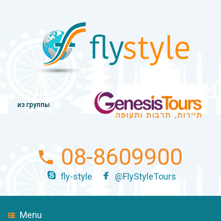
из группы
08-8609900
fly-style
@FlyStyleTours
Menu