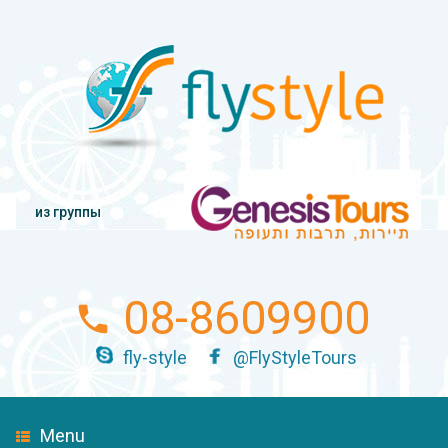
из группы
08-8609900
fly-style
@FlyStyleTours
Menu