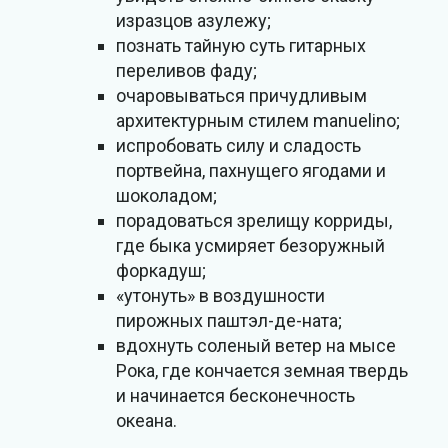
изразцов азулежу;
познать тайную суть гитарных
переливов фаду;
очаровываться причудливым
архитектурным стилем manuelino;
испробовать силу и сладость
портвейна, пахнущего ягодами и
шоколадом;
порадоваться зрелищу корриды,
где быка усмиряет безоружный
форкадуш;
«утонуть» в воздушности
пирожных паштэл-де-ната;
вдохнуть соленый ветер на мысе
Рока, где кончается земная твердь
и начинается бесконечность
океана.