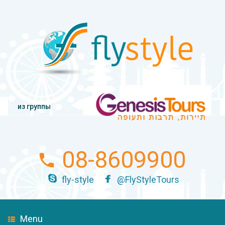
из группы
08-8609900
fly-style
@FlyStyleTours
Menu