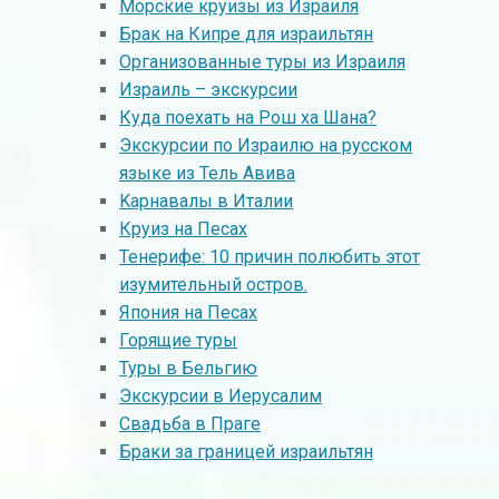
Морские круизы из Израиля
Брак на Кипре для израильтян
Организованные туры из Израиля
Израиль – экскурсии
Куда поехать на Рош ха Шана?
Экскурсии по Израилю на русском
языке из Тель Авива
Kарнавалы в Италии
Круиз на Песах
Тенерифе: 10 причин полюбить этот
изумительный остров.
Япония на Песах
Горящие туры
Туры в Бельгию
Экскурсии в Иерусалим
Свадьба в Праге
Браки за границей израильтян