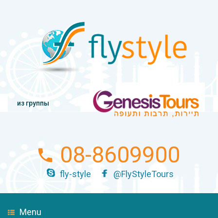
из группы
08-8609900
fly-style
@FlyStyleTours
Menu