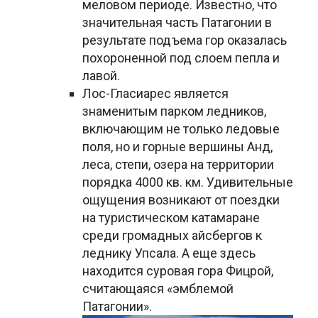
меловом периоде. Известно, что
значительная часть Патагонии в
результате подъема гор оказалась
похороненной под слоем пепла и
лавой.
Лос-Гласиарес является
знаменитым парком ледников,
включающим не только ледовые
поля, но и горные вершины Анд,
леса, степи, озера на территории
порядка 4000 кв. км. Удивительные
ощущения возникают от поездки
на туристическом катамаране
среди громадных айсбергов к
леднику Упсала. А еще здесь
находится суровая гора Фицрой,
считающаяся «эмблемой
Патагонии».