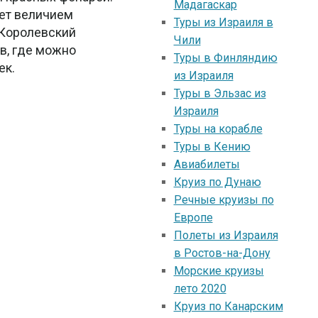
Мадагаскар
яет величием
Туры из Израиля в
 Королевский
Чили
в, где можно
Туры в Финляндию
ек.
из Израиля
Туры в Эльзас из
Израиля
Туры на корабле
Туры в Кению
Авиабилеты
Круиз по Дунаю
Речные круизы по
Европе
Полеты из Израиля
в Ростов-на-Дону
Морские круизы
лето 2020
Круиз по Канарским