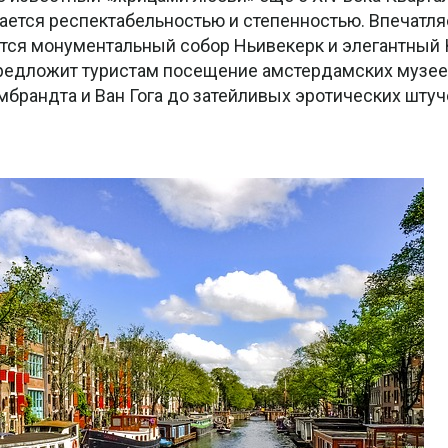
ается респектабельностью и степенностью. Впечатл
ются монументальный собор Ньивекерк и элегантный
 предложит туристам посещение амстердамских музее
мбрандта и Ван Гога до затейливых эротических штуч