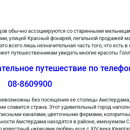
дов обычно ассоциируются со старинными мельница
и, улицей Красный фонарей, легальной продажей м
то всего лишь незначительная часть того, что есть в
может путешественникам увидеть многие красоты Гол
ательное путешествие
по телефо
08-8609900
 невозможны без посещения ее столицы Амстердама,
ми славится страна. Этот удивительный город напо
писными каналами, цветочными фермами, колоритн
ности Амстердама находятся в районе, именуемом Се
 известный «жрицами любви» еще с XIV века Кварта