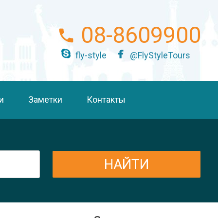
08-8609900
fly-style
@FlyStyleTours
и
Заметки
Контакты