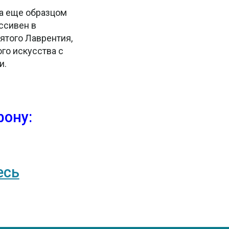
 а еще образцом
ссивен в
ятого Лаврентия,
го искусства с
и.
фону:
есь