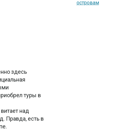
островам
енно здесь
ициальная
ыми
приобрел туры в
 витает над
. Правда, есть в
пе.