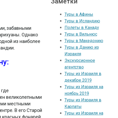
Заметки
Туры в Афины
Туры в Исландию
Полеты в Канаду
ми, забавными
Туры в Вильнюс
арихуаны. Однако
Туры в Македонию
 одной из наиболее
Туры в Данию из
ландии.
Израиля
ну:
Экскурсионное
агентство
Туры из Израиля в
декабре 2019
Туры из Израиля на
 где
ноябрь 2019
лнен великолепными
Туры из Израиля в
ыми местными
Карпаты
нтре. В его Старой
Туры из Израиля на
л красных фонарей.