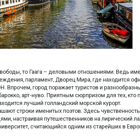
ободы, то Гаага – деловыми отношениями. Ведь им
ждения, парламент, Дворец Мира, где находится оф
. Впрочем, город поражает туристов и разнообразн
арокко, арт-нуво. Приятным сюрпризом для тех, кто 
 находится лучший голландский морской курорт.
ашают строки именитых поэтов. Здесь чувственность
ми, настраивая путешественников на лирический лад
университет, считающийся одним из старейших в Евро