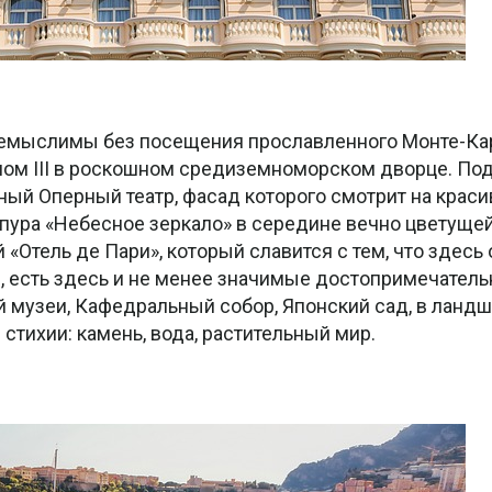
немыслимы без посещения прославленного Монте-Ка
рлом III в роскошном средиземноморском дворце. По
ный Оперный театр, фасад которого смотрит на крас
пура «Небесное зеркало» в середине вечно цветуще
«Отель де Пари», который славится с тем, что здесь
, есть здесь и не менее значимые достопримечатель
й музеи, Кафедральный собор, Японский сад, в ланд
стихии: камень, вода, растительный мир.