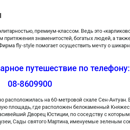
я
литарностью, премиум-классом. Ведь это «карликово
 притяжения знаменитостей, богатых людей, а также 
 Фирма fly-style помогает осуществить мечту о шикар
арное путешествие
по телефону:
08-8609900
но расположилась на 60-метровой скале Сен-Антуан.
авную площадь, где расположен белокаменный Княжес
расивейший Дворец Юстиции, по соседству с которы
музеи, Сады святого Мартина, именуемые зеленым с