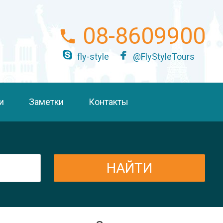
08-8609900
fly-style
@FlyStyleTours
и
Заметки
Контакты