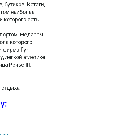
, бутиков. Кстати,
этом наиболее
 которого есть
спортом. Недаром
оле которого
 фирма fly-
 легкой атлетике.
а Ренье III,
 отдыха.
у: