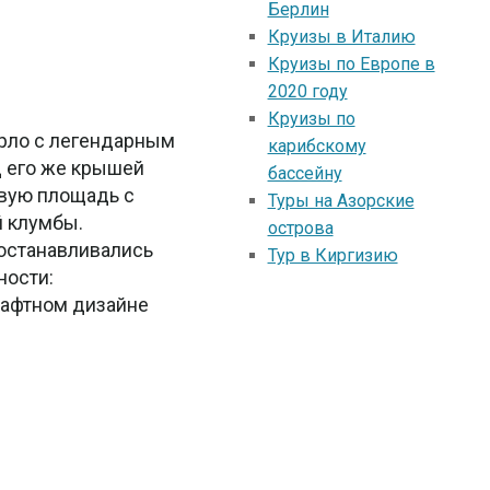
Берлин
Круизы в Италию
Круизы по Европе в
2020 году
Круизы по
рло с легендарным
карибскому
д его же крышей
бассейну
ивую площадь с
Туры на Азорские
й клумбы.
острова
 останавливались
Тур в Киргизию
ности:
шафтном дизайне