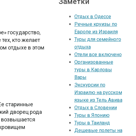
Заметки
Отдых в Oдессе
Речные круизы по
Европе из Израиля
е» государство,
Туры для семейного
тех, кто желает
отдыха
ном отдыхе в этом
Отели все включено
Организованные
туры в Карловы
Вары
Экскурсии по
Израилю на русском
языке из Тель Авива
 Ее старинные
Отдых в Словении
кий дворец рода
Туры в Японию
м возвышается
Туры в Таиланд
окровищем
Дешевые полеты на