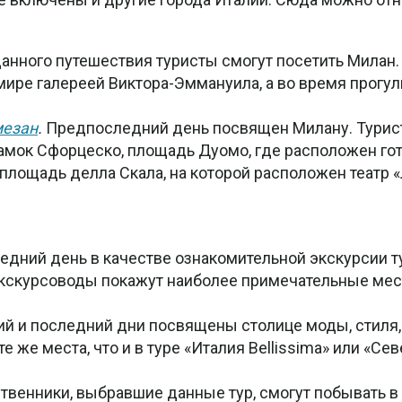
анного путешествия туристы смогут посетить Милан.
мире галереей Виктора-Эммануила, а во время прогул
мезан
.
Предпоследний день посвящен Милану. Турис
амок Сфорцеско, площадь Дуомо, где расположен го
площадь делла Скала, на которой расположен театр «
едний день в качестве ознакомительной экскурсии т
Экскурсоводы покажут наиболее примечательные мес
й и последний дни посвящены столице моды, стиля, к
е же места, что и в туре «Италия Bellissima» или «Се
венники, выбравшие данные тур, смогут побывать в