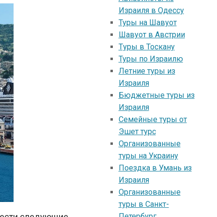
Израиля в Одессу
Туры на Шавуот
Шавуот в Австрии
Tуры в Тоскану
Туры по Израилю
Летние туры из
Израиля
Бюджетные туры из
Израиля
Семейные туры от
Эшет турс
Организованные
туры на Украину
Поездка в Умань из
Израиля
Организованные
туры в Санкт-
тнести следующие
Петербург