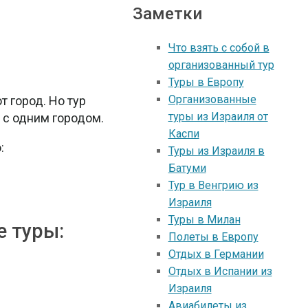
Заметки
Что взять с собой в
организованный тур
Туры в Европу
Организованные
т город. Но тур
туры из Израиля от
о с одним городом.
Каспи
:
Туры из Израиля в
Батуми
Тур в Венгрию из
Израиля
Туры в Милан
е туры:
Полеты в Европу
Отдых в Германии
Отдых в Испании из
Израиля
Авиабилеты из