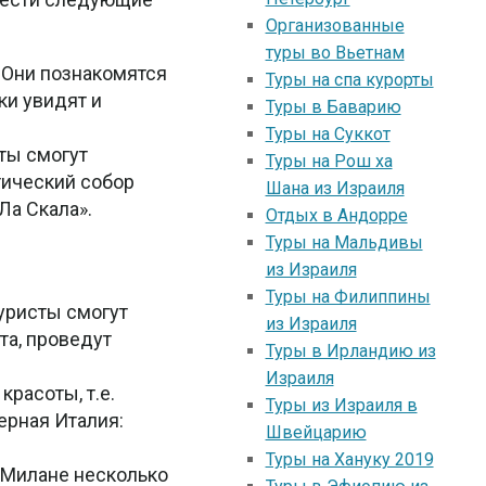
Организованные
туры во Вьетнам
 Они познакомятся
Туры на спа курорты
ки увидят и
Туры в Баварию
Туры на Суккот
ты смогут
Туры на Рош ха
тический собор
Шана из Израиля
Ла Скала».
Отдых в Андорре
Туры на Мальдивы
из Израиля
Туры на Филиппины
уристы смогут
из Израиля
та, проведут
Туры в Ирландию из
Израиля
расоты, т.е.
Туры из Израиля в
верная Италия:
Швейцарию
Туры на Хануку 2019
 Милане несколько