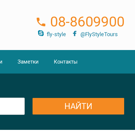
08-8609900
fly-style
@FlyStyleTours
и
Заметки
Контакты