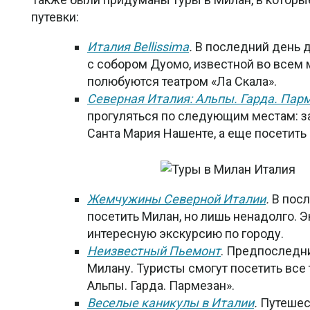
путевки:
Италия Bellissima
.
В последний день д
с собором Дуомо, известной во всем 
полюбуются театром «Ла Скала».
Северная Италия: Альпы. Гарда. Пар
прогуляться по следующим местам: з
Санта Мария Нашенте, а еще посетить 
Жемчужины Северной Италии
.
В посл
посетить Милан, но лишь ненадолго. 
интересную экскурсию по городу.
Неизвестный Пьемонт
. Предпоследни
Милану. Туристы смогут посетить все т
Альпы. Гарда. Пармезан».
Веселые каникулы в Италии
.
Путешест