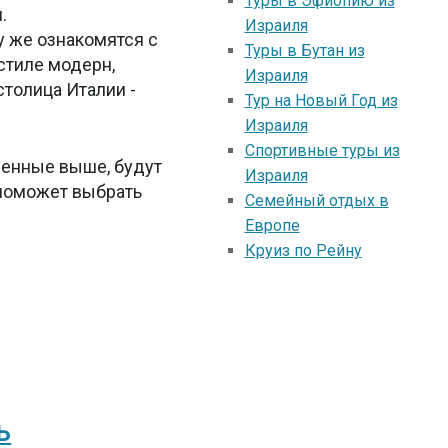
Туры в Эфиопию из
.
Израиля
у же ознакомятся с
Туры в Бутан из
стиле модерн,
Израиля
столица Италии -
Тур на Новый Год из
Израиля
Спортивные туры из
вленные выше, будут
Израиля
 поможет выбрать
Семейный отдых в
Европе
Круиз по Рейну
ь