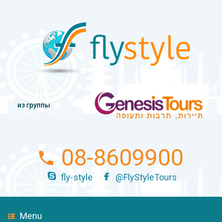
из группы
08-8609900
fly-style
@FlyStyleTours
Menu