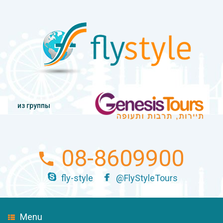
из группы
08-8609900
fly-style
@FlyStyleTours
Menu