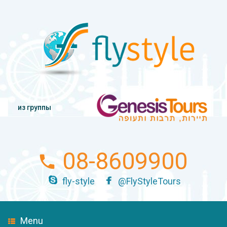
из группы
08-8609900
fly-style
@FlyStyleTours
Menu