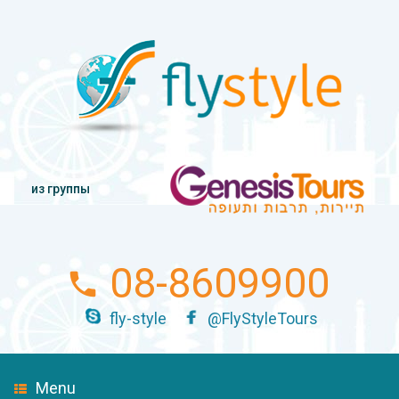
из группы
08-8609900
fly-style
@FlyStyleTours
Menu