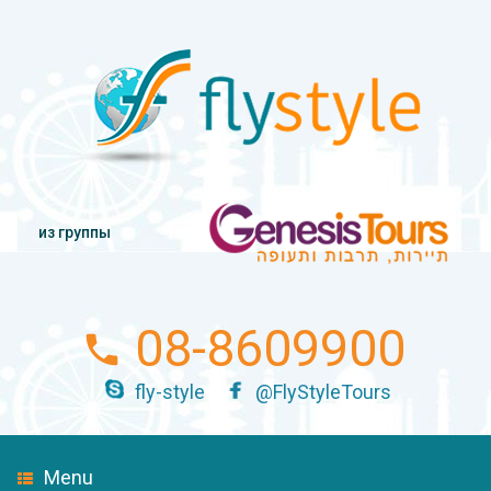
из группы
08-8609900
fly-style
@FlyStyleTours
Menu