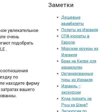
Заметки
Дешевые
авиабилеты
Полеты из Израиля
сное увлекательное
СПА курорты в
иле очень
Европе
огают подобрать
Морские круизы из
LE .
Израиля
Брак на Кипре для
израильтян
о соотношения
Организованные
ездку по
туры из Израиля
иле находите фирму
Израиль –
затратах вашего
экскурсии
зованны.
Куда поехать на
Рош ха Шана?
Экскурсии по