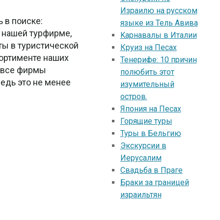
Израилю на русском
 в поиске:
языке из Тель Авива
о нашей турфирме,
Kарнавалы в Италии
ты в туристической
Круиз на Песах
сортименте наших
Тенерифе: 10 причин
а все фирмы
полюбить этот
ведь это не менее
изумительный
остров.
Япония на Песах
Горящие туры
Туры в Бельгию
Экскурсии в
Иерусалим
Свадьба в Праге
Браки за границей
израильтян