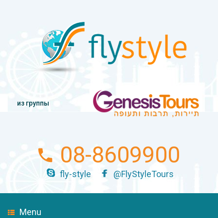
из группы
08-8609900
fly-style
@FlyStyleTours
Menu