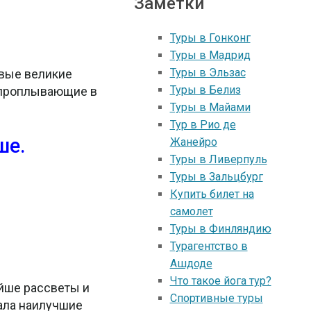
Заметки
Туры в Гонконг
Туры в Mадрид
Туры в Эльзас
рвые великие
Туры в Белиз
 проплывающие в
Туры в Майами
Тур в Рио де
ше.
Жанейро
Туры в Ливерпуль
Туры в Зальцбург
Купить билет на
самолет
Туры в Финляндию
Турагентство в
Ашдоде
Что такое йога тур?
ейше рассветы и
Спортивные туры
рала наилучшие