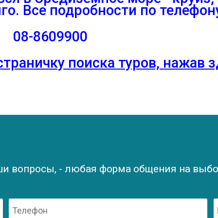
го. Все п
одробности по телефон
08-8609900
страничку поиска туров, нажав 
ши вопросы, - любая форма общения на выбор