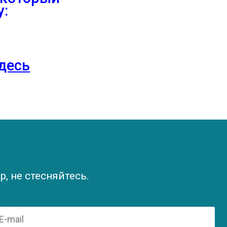
у:
здесь
, не стесняйтесь.