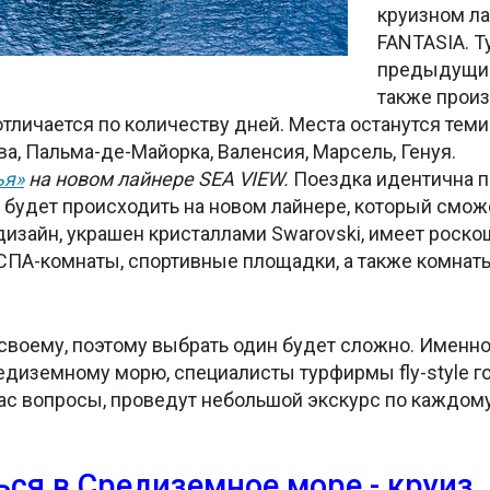
круизном л
FANTASIA. Т
предыдущий,
также произ
личается по количеству дней. Места останутся теми 
а, Пальма-де-Майорка, Валенсия, Марсель, Генуя.
ья»
на новом лайнере SEA VIEW.
Поездка идентична 
о будет происходить на новом лайнере, который смож
дизайн, украшен кристаллами Swarovski, имеет роск
 СПА-комнаты, спортивные площадки, а также комнат
воему, поэтому выбрать один будет сложно. Именно
едиземному морю, специалисты турфирмы fly-style г
ас вопросы, проведут небольшой экскурс по каждому
я в Средиземное море - круиз,