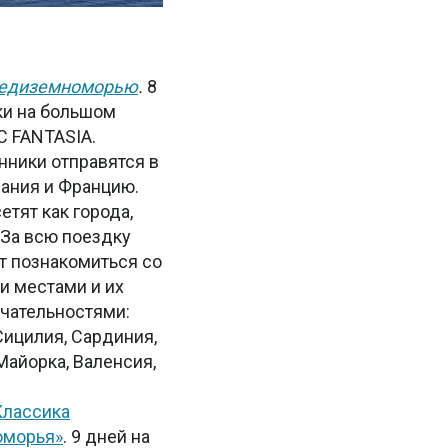
редиземноморью
.
8
ки на большом
C FANTASIA.
ники отправятся в
ания и Францию.
етят как города,
. За всю поездку
т познакомиться со
 местами и их
чательностями:
 Сицилия, Сардиния,
айорка, Валенсия,
Классика
оморья»
. 9 дней на