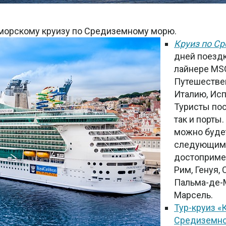
морскому круизу по Средиземному морю.
Круиз по С
дней поезд
лайнере MS
Путешествен
Италию, Исп
Туристы пос
так и порты
можно буде
следующими
достоприме
Рим, Генуя,
Пальма-де-М
Марсель.
Тур-круиз «
Средиземн