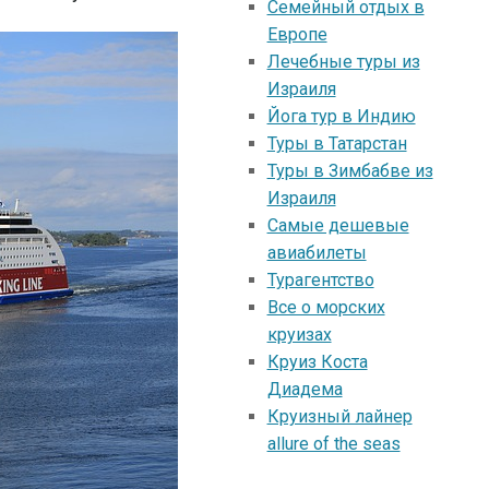
Семейный отдых в
Европе
Лечебные туры из
Израиля
Йога тур в Индию
Туры в Татарстан
Туры в Зимбабве из
Израиля
Самые дешевые
авиабилеты
Турагентство
Все о морских
круизах
Круиз Коста
Диадема
Круизный лайнер
allure of the seas