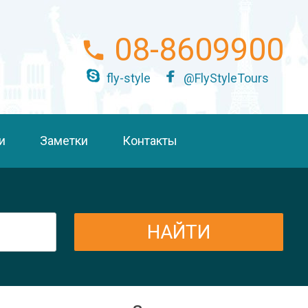
08-8609900
fly-style
@FlyStyleTours
и
Заметки
Контакты