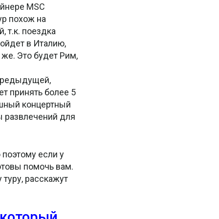
айнере MSC
ур похож на
 т.к. поездка
ойдет в Италию,
же. Это будет Рим,
предыдущей,
ет принять более 5
ошный концертный
ы развлечений для
 поэтому если у
отовы помочь вам.
 туру, расскажут
 который