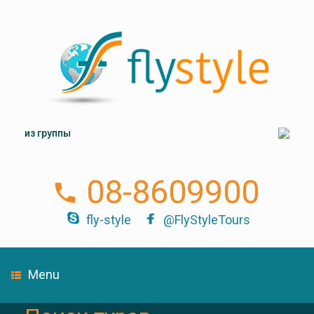
из группы
08-8609900
fly-style
@FlyStyleTours
Menu